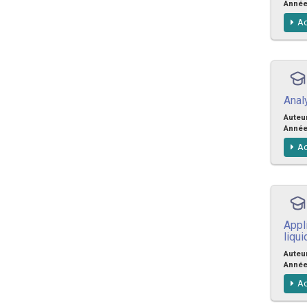
Anné
Ac
Anal
Auteu
Anné
Ac
Appl
liqui
Auteu
Anné
Ac