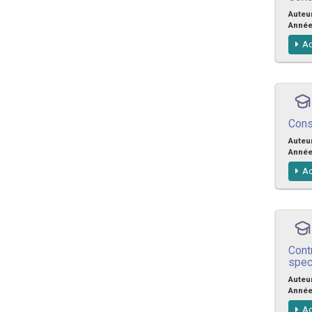
Auteu
Anné
Ac
Cons
Auteu
Anné
Ac
Cont
spec
Auteu
Anné
Ac