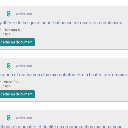
Accès libre
ynthèse de la lignine sous l'influence de diverses substances
r
:
Rahman S.
e
:
1967
céder au document
Accès libre
eption et réalisation d'un microphotomètre à hautes performanc
r
:
Astier Paul
e
:
1967
céder au document
Accès libre
itions d'optimalité et dualité en programmation mathématique