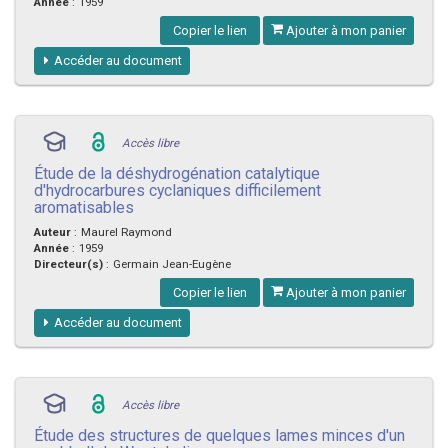
Année
:
1959
Copier le lien
Ajouter à mon panier
Accéder au document
Accès libre
Étude de la déshydrogénation catalytique
d'hydrocarbures cyclaniques difficilement
aromatisables
Auteur
:
Maurel Raymond
Année
:
1959
Directeur(s)
:
Germain Jean-Eugène
Copier le lien
Ajouter à mon panier
Accéder au document
Accès libre
Étude des structures de quelques lames minces d'un