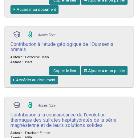
Copier le lien
Ajouter à mon panier
Accéder au document
Accès libre
Contribution à l'étude géologique de l'Ouarsenis
oranais
Auteur
:
Polvêche Jean
Année
:
1959
Copier le lien
Ajouter à mon panier
Accéder au document
Accès libre
Contribution à la connaissance de l'évolution
thermique des sulfates heptahydratés de la série
magnésienne et de leurs solutions solides
Auteur
:
Fruchart Éliane
Année
:
1959