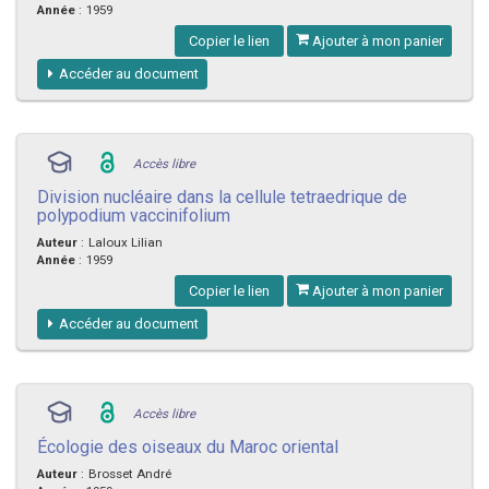
Année
:
1959
Copier le lien
Ajouter à mon panier
Accéder au document
Accès libre
Division nucléaire dans la cellule tetraedrique de
polypodium vaccinifolium
Auteur
:
Laloux Lilian
Année
:
1959
Copier le lien
Ajouter à mon panier
Accéder au document
Accès libre
Écologie des oiseaux du Maroc oriental
Auteur
:
Brosset André