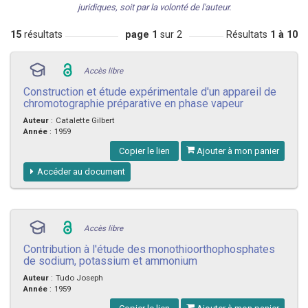
juridiques, soit par la volonté de l'auteur.
15
résultats
page 1
sur 2
Résultats
1 à 10
Accès libre
Construction et étude expérimentale d'un appareil de
chromotographie préparative en phase vapeur
Auteur
:
Catalette Gilbert
Année
:
1959
Copier le lien
Ajouter à mon panier
Accéder au document
Accès libre
Contribution à l'étude des monothioorthophosphates
de sodium, potassium et ammonium
Auteur
:
Tudo Joseph
Année
:
1959