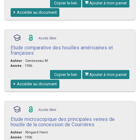
Copier le lien
Ajouter à mon panier
Accéder au document
Accès libre
Etude comparative des houilles américaines et
françaises
Auteur
:
Genesseau M.
Année
:
1936
Copier le lien
Ajouter à mon panier
Accéder au document
Accès libre
Etude microscopique des principales veines de
houille de la concession de Courrières
Auteur
:
Ringard Henri
Année
:
1936