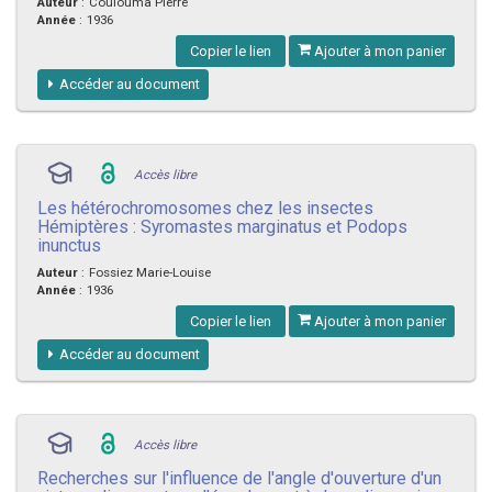
Auteur
:
Coulouma Pierre
Année
:
1936
Copier le lien
Ajouter à mon panier
Accéder au document
Accès libre
Les hétérochromosomes chez les insectes
Hémiptères : Syromastes marginatus et Podops
inunctus
Auteur
:
Fossiez Marie-Louise
Année
:
1936
Copier le lien
Ajouter à mon panier
Accéder au document
Accès libre
Recherches sur l'influence de l'angle d'ouverture d'un