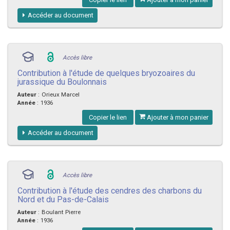
Accéder au document
Accès libre
Contribution à l'étude de quelques bryozoaires du
jurassique du Boulonnais
Auteur
:
Orieux Marcel
Année
:
1936
Copier le lien
Ajouter à mon panier
Accéder au document
Accès libre
Contribution à l'étude des cendres des charbons du
Nord et du Pas-de-Calais
Auteur
:
Boulant Pierre
Année
:
1936