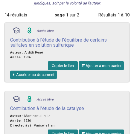
juridiques, soit par la volonté de l'auteur.
14
résultats
page 1
sur 2
Résultats
1 à 10
Accès libre
Contribution à l'étude de l'équilibre de certains
sulfates en solution sulfurique
Auteur
:
Arditti René
Année
:
1936
Copier le lien
Ajouter à mon panier
Accéder au document
Accès libre
Contribution à l'étude de la catalyse
Auteur
:
Martineau Louis
Année
:
1936
Directeur(s)
:
Pariselle Henri
Copier le lien
Ajouter à mon panier