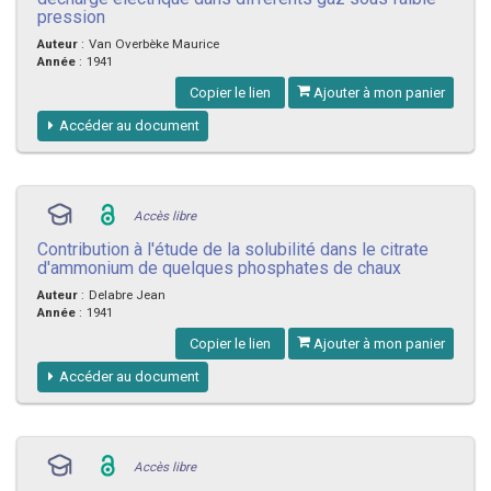
pression
Auteur
:
Van Overbèke Maurice
Année
:
1941
Copier le lien
Ajouter à mon panier
Accéder au document
Accès libre
Contribution à l'étude de la solubilité dans le citrate
d'ammonium de quelques phosphates de chaux
Auteur
:
Delabre Jean
Année
:
1941
Copier le lien
Ajouter à mon panier
Accéder au document
Accès libre