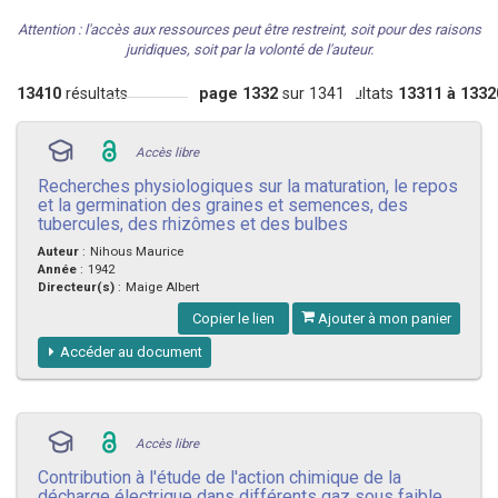
Attention : l'accès aux ressources peut être restreint, soit pour des raisons
juridiques, soit par la volonté de l'auteur.
13410
résultats
page 1332
sur 1341
Résultats
13311 à 1332
Accès libre
Recherches physiologiques sur la maturation, le repos
et la germination des graines et semences, des
tubercules, des rhizômes et des bulbes
Auteur
:
Nihous Maurice
Année
:
1942
Directeur(s)
:
Maige Albert
Copier le lien
Ajouter à mon panier
Accéder au document
Accès libre
Contribution à l'étude de l'action chimique de la
décharge électrique dans différents gaz sous faible