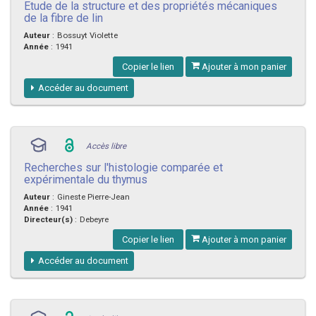
Etude de la structure et des propriétés mécaniques
de la fibre de lin
Auteur
:
Bossuyt Violette
Année
:
1941
Copier le lien
Ajouter à mon panier
Accéder au document
Accès libre
Recherches sur l'histologie comparée et
expérimentale du thymus
Auteur
:
Gineste Pierre-Jean
Année
:
1941
Directeur(s)
:
Debeyre
Copier le lien
Ajouter à mon panier
Accéder au document