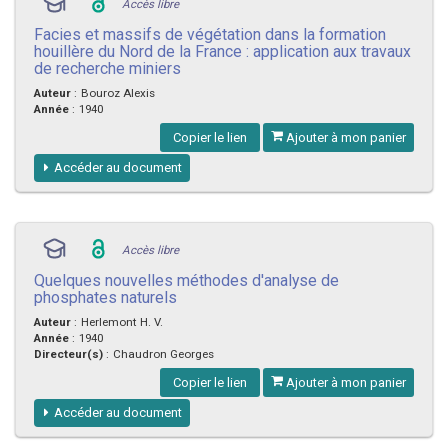
Accès libre
Facies et massifs de végétation dans la formation
houillère du Nord de la France : application aux travaux
de recherche miniers
Auteur
:
Bouroz Alexis
Année
:
1940
Copier le lien
Ajouter à mon panier
Accéder au document
Accès libre
Quelques nouvelles méthodes d'analyse de
phosphates naturels
Auteur
:
Herlemont H. V.
Année
:
1940
Directeur(s)
:
Chaudron Georges
Copier le lien
Ajouter à mon panier
Accéder au document