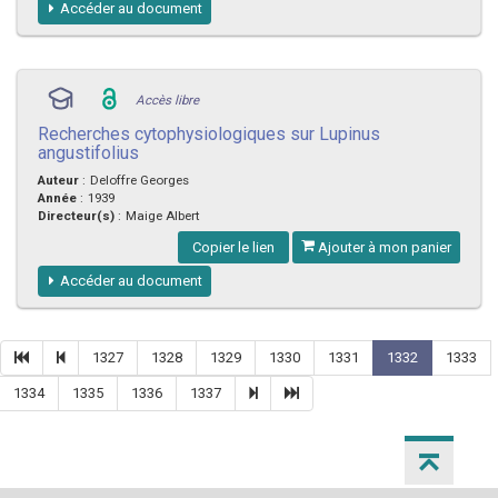
Accéder au document
Accès libre
Recherches cytophysiologiques sur Lupinus
angustifolius
Auteur
:
Deloffre Georges
Année
:
1939
Directeur(s)
:
Maige Albert
Copier le lien
Ajouter à mon panier
Accéder au document
1327
1328
1329
1330
1331
1332
1333
1334
1335
1336
1337