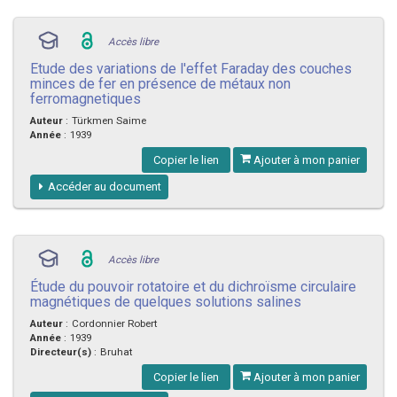
Accès libre
Etude des variations de l'effet Faraday des couches
minces de fer en présence de métaux non
ferromagnetiques
Auteur
:
Türkmen Saime
Année
:
1939
Copier le lien
Ajouter à mon panier
Accéder au document
Accès libre
Étude du pouvoir rotatoire et du dichroïsme circulaire
magnétiques de quelques solutions salines
Auteur
:
Cordonnier Robert
Année
:
1939
Directeur(s)
:
Bruhat
Copier le lien
Ajouter à mon panier