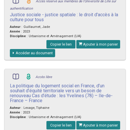
Accès réservé aux membres de l'Université de Lille sur
authentification
Justice sociale - justice spatiale : le droit d'accès à la
culture pour tous
Auteur
:
Guillaumet, Jade
Année
:
2023
Discipline
:
Urbanisme et Aménagement (UA)
Copier le lien
Ajouter à mon panier
Accéder au document
Accès libre
La politique du logement social en France, d’un
souhait d’équité territoriale vers un besoin de
renouveau Cas d’étude : les Yvelines (78) – Ile-de-
France – France
Auteur
:
Lesage, Tiphaine
Année
:
2023
Discipline
:
Urbanisme et Aménagement (UA)
Copier le lien
Ajouter à mon panier