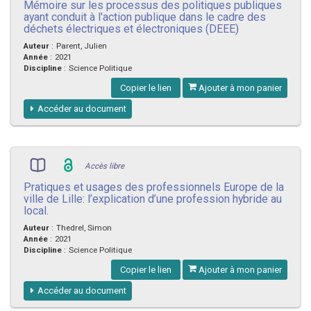
Mémoire sur les processus des politiques publiques
ayant conduit à l'action publique dans le cadre des
déchets électriques et électroniques (DEEE)
Auteur
:
Parent, Julien
Année
:
2021
Discipline
:
Science Politique
Copier le lien
Ajouter à mon panier
Accéder au document
Accès libre
Pratiques et usages des professionnels Europe de la
ville de Lille: l’explication d’une profession hybride au
local.
Auteur
:
Thedrel, Simon
Année
:
2021
Discipline
:
Science Politique
Copier le lien
Ajouter à mon panier
Accéder au document