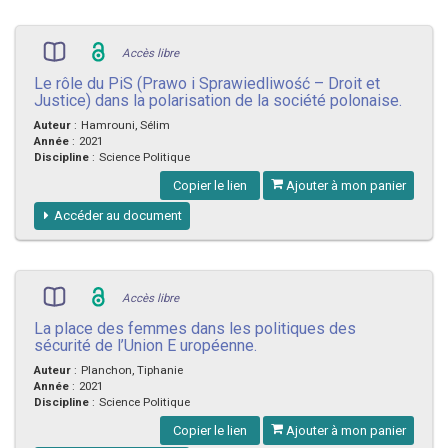
Accès libre
Le rôle du PiS (Prawo i Sprawiedliwość – Droit et
Justice) dans la polarisation de la société polonaise.
Auteur
:
Hamrouni, Sélim
Année
:
2021
Discipline
:
Science Politique
Copier le lien
Ajouter à mon panier
Accéder au document
Accès libre
La place des femmes dans les politiques des
sécurité de l’Union E uropéenne.
Auteur
:
Planchon, Tiphanie
Année
:
2021
Discipline
:
Science Politique
Copier le lien
Ajouter à mon panier