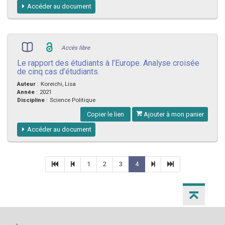
Accéder au document
Accès libre
Le rapport des étudiants à l’Europe. Analyse croisée
de cinq cas d’étudiants.
Auteur
:
Koreichi, Lisa
Année
:
2021
Discipline
:
Science Politique
Copier le lien
Ajouter à mon panier
Accéder au document
1
2
3
4