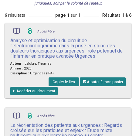
juridiques, soit par la volonté de l'auteur.
6
résultats
page 1
sur 1
Résultats
1 à 6
Accès libre
Analyse et optimisation du circuit de
l'électrocardiogramme dans la prise en soins des
douleurs thoraciques aux urgences : rôle potentiel de
l'Infirmier en pratique avancée Urgences
Auteur
:
Lelubre, Thomas
Année
:
2025
Discipline
:
Urgences (IPA)
Copier le lien
Ajouter à mon panier
Accéder au document
Accès libre
La réorientation des patients aux urgences : Regards
croisés sur les pratiques et enjeux : Étude mixte
multicentrique exploratoire menée au centre