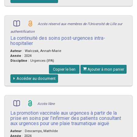
Accès réservé aux membres de l'Université de Lille sur
authentification
La continuité des soins post-urgences intra-
hospitalier
Auteur
:
Walczak, Annah-Marie
Année
:
2024
Discipline
:
Urgences (IPA)
Copier le lien
Ajouter à mon panier
Accéder au document
Accès libre
La promotion vaccinale aux urgences à partir de la
prise en soins par l’infirmier des patients consultant
aux urgences pour une plaie traumatique aiguë
Auteur
:
Descamps, Mathilde
Année
:
2024