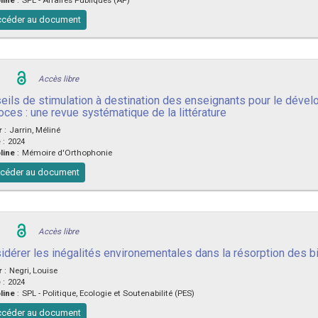
céder au document
Accès libre
eils de stimulation à destination des enseignants pour le dé
oces : une revue systématique de la littérature
r
:
Jarrin, Méliné
e
:
2024
line
:
Mémoire d'Orthophonie
céder au document
Accès libre
idérer les inégalités environementales dans la résorption des bi
r
:
Negri, Louise
e
:
2024
line
:
SPL - Politique, Ecologie et Soutenabilité (PES)
céder au document