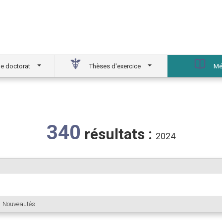
e doctorat
Thèses d'exercice
Mé
340
résultats :
2024
Nouveautés