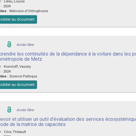
r
:
Leleu, Louise
e
:
2024
line
:
Mémoire d'Orthophonie
céder au document
Accès libre
rendre les continuités de la dépendance à la voiture dans les pol
rométropole de Metz
r
:
Korniloff, Vassily
e
:
2024
line
:
Science Politique
céder au document
Accès libre
evoir et utiliser un outil d’évaluation des services écosystémiqu
ode de la matrice de capacités
r
:
Cilor, Thibault