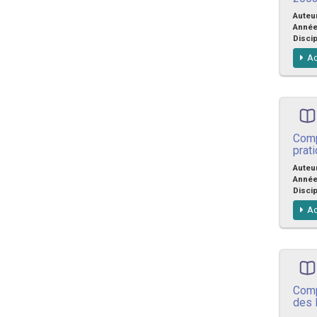
Auteu
Anné
Discip
Ac
Comp
prat
Auteu
Anné
Discip
Ac
Comp
des 