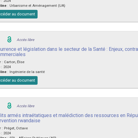
e
:
2024
line
:
Urbanisme et Aménagement (UA)
céder au document
Accès libre
rrence et législation dans le secteur de la Santé : Enjeux, contr
ommerciales
r
:
Carton, Élise
e
:
2024
line
:
Ingénierie de la santé
céder au document
Accès libre
lits armés intraétatiques et malédiction des ressources en Répu
ervention rwandaise
r
:
Préget, Octave
e
:
2024
line
:
SPL - Affaires Publiques (AP)