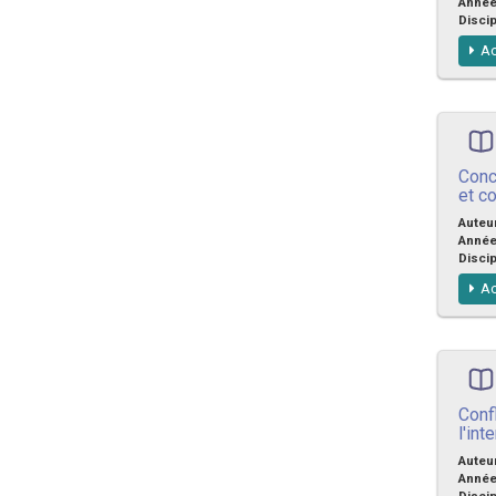
Anné
Discip
Ac
Concu
et c
Auteu
Anné
Discip
Ac
Conf
l'int
Auteu
Anné
Discip