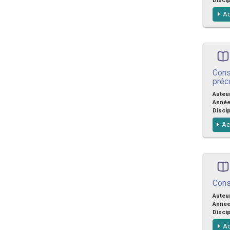
Ac
Cons
préc
Auteu
Anné
Discip
Ac
Cons
Auteu
Anné
Discip
Ac