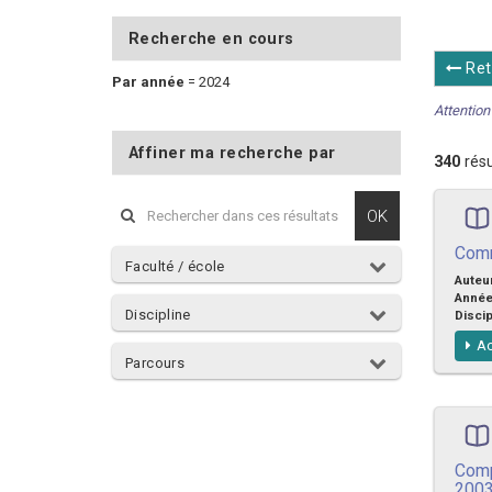
Recherche en cours
Ret
Par année
=
2024
Attention 
Affiner ma recherche par
340
résu
OK
Comm
Faculté / école
Auteu
Anné
Discipline
Discip
Ac
Parcours
Comp
200