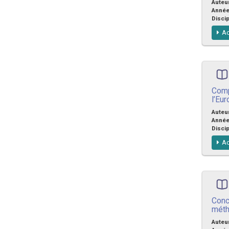
Auteu
Anné
Discip
Ac
Comp
l’Eu
Auteu
Anné
Discip
Ac
Conc
méth
Auteu