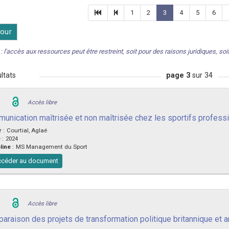
1
2
3
4
5
6
our
: l'accès aux ressources peut être restreint, soit pour des raisons juridiques, soit 
ltats
page 3
sur 34
Accès libre
unication maîtrisée et non maîtrisée chez les sportifs professi
r
:
Courtial, Aglaé
e
:
2024
line
:
MS Management du Sport
céder au document
Accès libre
araison des projets de transformation politique britannique et 
3