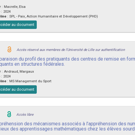
r
:
Macrelle, Elsa
e
:
2024
line
:
SPL - Paix, Action Humanitaire et Développement (PHD)
céder au document
Accès réservé aux membres de l'Université de Lille sur authentification
araison du profil des pratiquants des centres de remise en form
iquants en structures fédérales.
r
:
Andraud, Margaux
e
:
2024
line
:
MS Management du Sport
céder au document
Accès libre
réhension des mécanismes associés à l’appréhension des numé
lieux des apprentissages mathématiques chez les élèves sourd