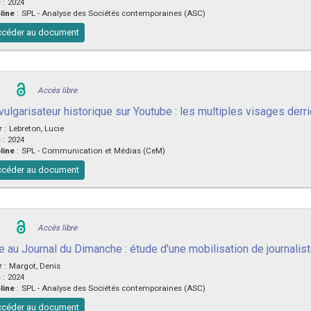
e
:
2024
line
:
SPL - Analyse des Sociétés contemporaines (ASC)
céder au document
Accès libre
 vulgarisateur historique sur Youtube : les multiples visages de
r
:
Lebreton, Lucie
e
:
2024
line
:
SPL - Communication et Médias (CeM)
céder au document
Accès libre
e au Journal du Dimanche : étude d'une mobilisation de journalist
r
:
Margot, Denis
e
:
2024
line
:
SPL - Analyse des Sociétés contemporaines (ASC)
céder au document