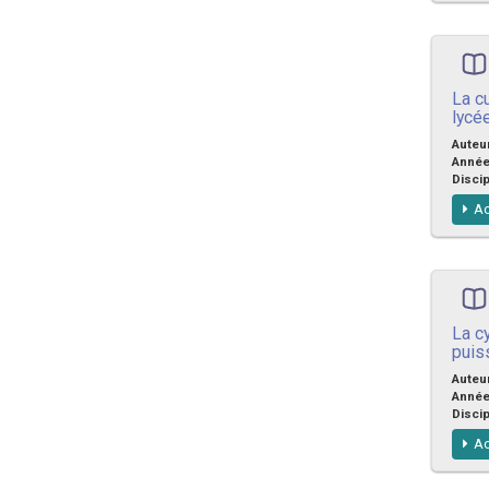
La cu
lycé
Auteu
Anné
Discip
Ac
La c
puis
Auteu
Anné
Discip
Ac