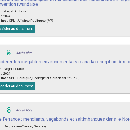
ervention rwandaise
r
:
Préget, Octave
e
:
2024
line
:
SPL - Affaires Publiques (AP)
céder au document
Accès libre
idérer les inégalités environementales dans la résorption des bi
r
:
Negri, Louise
e
:
2024
line
:
SPL - Politique, Ecologie et Soutenabilité (PES)
céder au document
Accès libre
re l'errance : mendiants, vagabonds et saltimbanques dans le No
r
:
Belgourari--Cariou, Geoffrey