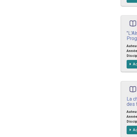
"L'A
Prog
Auteu
Anné
Discip
Ac
La ch
des
Auteu
Anné
Discip
Ac