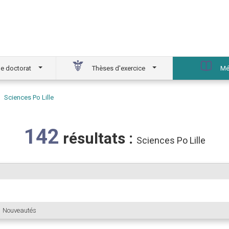
e doctorat
Thèses d'exercice
Mé
Sciences Po Lille
142
résultats :
Sciences Po Lille
Nouveautés