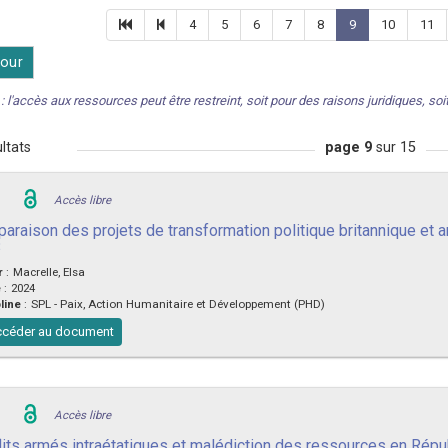
4
5
6
7
8
9
10
11
our
: l'accès aux ressources peut être restreint, soit pour des raisons juridiques, soit 
ltats
page 9
sur 15
Accès libre
araison des projets de transformation politique britannique et 
3
r
:
Macrelle, Elsa
e
:
2024
line
:
SPL - Paix, Action Humanitaire et Développement (PHD)
céder au document
Accès libre
lits armés intraétatiques et malédiction des ressources en Répu