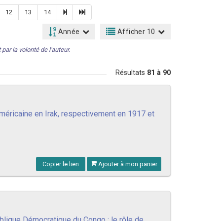
12
13
14
Année
Afficher 10
par la volonté de l'auteur.
Résultats
81 à 90
américaine en Irak, respectivement en 1917 et
Copier le lien
Ajouter à mon panier
blique Démocratique du Congo : le rôle de