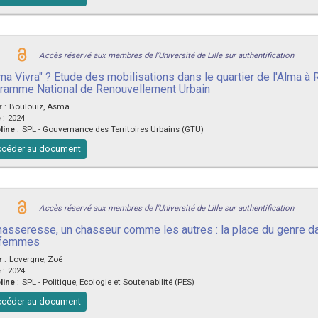
Accès réservé aux membres de l'Université de Lille sur authentification
lma Vivra" ? Etude des mobilisations dans le quartier de l'Alma à
ramme National de Renouvellement Urbain
r
:
Boulouiz, Asma
e
:
2024
line
:
SPL - Gouvernance des Territoires Urbains (GTU)
céder au document
Accès réservé aux membres de l'Université de Lille sur authentification
asseresse, un chasseur comme les autres : la place du genre dans 
 femmes
r
:
Lovergne, Zoé
e
:
2024
line
:
SPL - Politique, Ecologie et Soutenabilité (PES)
céder au document