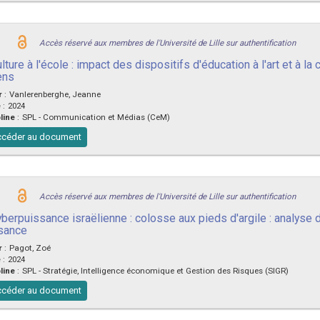
Accès réservé aux membres de l'Université de Lille sur authentification
lture à l'école : impact des dispositifs d'éducation à l'art et à la 
ens
r
:
Vanlerenberghe, Jeanne
e
:
2024
line
:
SPL - Communication et Médias (CeM)
céder au document
Accès réservé aux membres de l'Université de Lille sur authentification
yberpuissance israëlienne : colosse aux pieds d'argile : analyse 
sance
r
:
Pagot, Zoé
e
:
2024
line
:
SPL - Stratégie, Intelligence économique et Gestion des Risques (SIGR)
céder au document