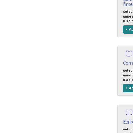
l'int
Auteu
Anné
Discip
Ac
Cons
Auteu
Anné
Discip
Ac
Ecri
Auteu