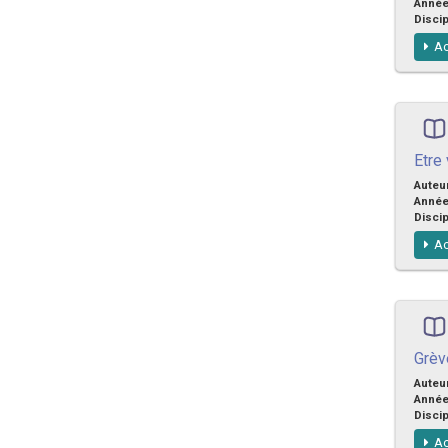
Anné
Discip
Ac
Etre
Auteu
Anné
Discip
Ac
Grèv
Auteu
Anné
Discip
Ac