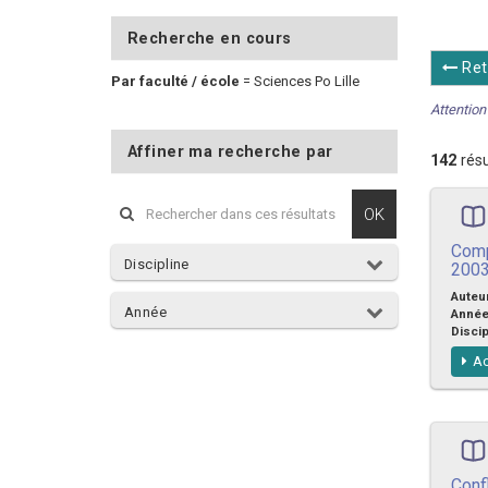
Recherche en cours
Ret
Par faculté / école
=
Sciences Po Lille
Attention 
Affiner ma recherche par
142
résu
OK
Comp
Discipline
200
Auteu
Année
Anné
Discip
Ac
Conf