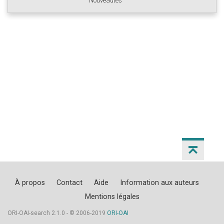
Nouveautés
À propos
Contact
Aide
Information aux auteurs
Mentions légales
ORI-OAI-search 2.1.0 - © 2006-2019
ORI-OAI