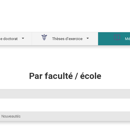
e doctorat
Thèses d'exercice
Mé
Par faculté / école
Nouveautés