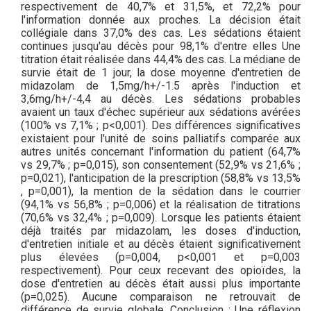
respectivement de 40,7% et 31,5%, et 72,2% pour
l'information donnée aux proches. La décision était
collégiale dans 37,0% des cas. Les sédations étaient
continues jusqu'au décès pour 98,1% d'entre elles Une
titration était réalisée dans 44,4% des cas. La médiane de
survie était de 1 jour, la dose moyenne d'entretien de
midazolam de 1,5mg/h+/-1.5 après l'induction et
3,6mg/h+/-4,4 au décès. Les sédations probables
avaient un taux d'échec supérieur aux sédations avérées
(100% vs 7,1% ; p<0,001). Des différences significatives
existaient pour l'unité de soins palliatifs comparée aux
autres unités concernant l'information du patient (64,7%
vs 29,7% ; p=0,015), son consentement (52,9% vs 21,6% ;
p=0,021), l'anticipation de la prescription (58,8% vs 13,5%
, p=0,001), la mention de la sédation dans le courrier
(94,1% vs 56,8% ; p=0,006) et la réalisation de titrations
(70,6% vs 32,4% ; p=0,009). Lorsque les patients étaient
déjà traités par midazolam, les doses d'induction,
d'entretien initiale et au décès étaient significativement
plus élevées (p=0,004, p<0,001 et p=0,003
respectivement). Pour ceux recevant des opioïdes, la
dose d'entretien au décès était aussi plus importante
(p=0,025). Aucune comparaison ne retrouvait de
différence de survie globale. Conclusion : Une réflexion