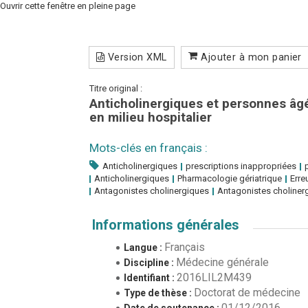
Ouvrir cette fenêtre en pleine page
Version XML
Ajouter à mon panier
Titre original :
Anticholinergiques et personnes âgé
en milieu hospitalier
Mots-clés en français :
Anticholinergiques
prescriptions inappropriées
Anticholinergiques
Pharmacologie gériatrique
Err
Antagonistes cholinergiques
Antagonistes choliner
Informations générales
Français
Langue :
Médecine générale
Discipline :
2016LIL2M439
Identifiant :
Doctorat de médecine
Type de thèse :
01/12/2016
Date de soutenance :