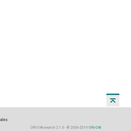
ales
ORI-OAI-search 2.1.0 - © 2006-2019
ORI-OAI