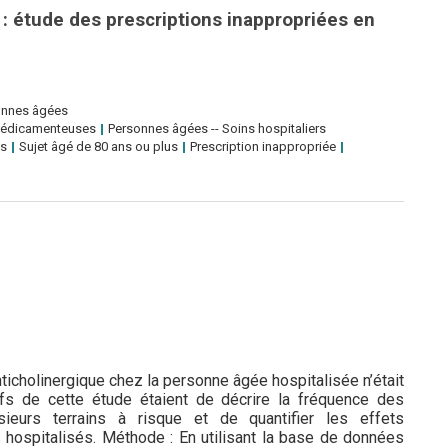
: étude des prescriptions inappropriées en
onnes âgées
médicamenteuses
Personnes âgées -- Soins hospitaliers
es
Sujet âgé de 80 ans ou plus
Prescription inappropriée
nticholinergique chez la personne âgée hospitalisée n’était
ifs de cette étude étaient de décrire la fréquence des
usieurs terrains à risque et de quantifier les effets
 hospitalisés. Méthode : En utilisant la base de données