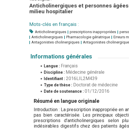
Anticholinergiques et personnes âgées 
milieu hospitalier
Mots-clés en français :
Anticholinergiques
prescriptions inappropriées
pers
Anticholinergiques
Pharmacologie gériatrique
Erreurs 
Antagonistes cholinergiques
Antagonistes cholinergiqu
Informations générales
Français
Langue :
Médecine générale
Discipline :
2016LIL2M439
Identifiant :
Doctorat de médecine
Type de thèse :
01/12/2016
Date de soutenance :
Résumé en langue originale
Introduction : La prescription inappropriée en a
pas bien caractérisée. Les principaux object
prescriptions d’anticholinergiques selon pl
indésirables digestifs chez des patients âgés