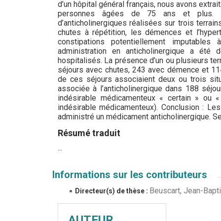
d’un hôpital général français, nous avons extra
personnes âgées de 75 ans et plus. N
d’anticholinergiques réalisées sur trois terrai
chutes à répétition, les démences et l’hype
constipations potentiellement imputables à 
administration en anticholinergique a été
hospitalisés. La présence d’un ou plusieurs ter
séjours avec chutes, 243 avec démence et 114
de ces séjours associaient deux ou trois situ
associée à l’anticholinergique dans 188 séjou
indésirable médicamenteux « certain » ou 
indésirable médicamenteux). Conclusion : Le
administré un médicament anticholinergique. S
Résumé traduit
...
Informations sur les contributeurs
Beuscart, Jean-Bapt
Directeur(s) de thèse :
AUTEUR