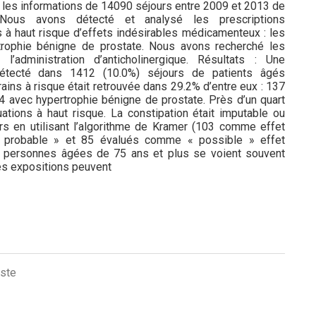
it les informations de 14090 séjours entre 2009 et 2013 de
ous avons détecté et analysé les prescriptions
ns à haut risque d’effets indésirables médicamenteux : les
rtrophie bénigne de prostate. Nous avons recherché les
l’administration d’anticholinergique. Résultats : Une
 détecté dans 1412 (10.0%) séjours de patients âgés
rains à risque était retrouvée dans 29.2% d’entre eux : 137
 avec hypertrophie bénigne de prostate. Près d’un quart
ations à haut risque. La constipation était imputable ou
rs en utilisant l’algorithme de Kramer (103 comme effet
« probable » et 85 évalués comme « possible » effet
s personnes âgées de 75 ans et plus se voient souvent
es expositions peuvent
iste