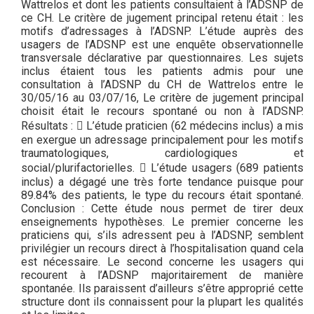
Wattrelos et dont les patients consultaient à l’ADSNP de
ce CH. Le critère de jugement principal retenu était : les
motifs d’adressages à l’ADSNP. L’étude auprès des
usagers de l’ADSNP est une enquête observationnelle
transversale déclarative par questionnaires. Les sujets
inclus étaient tous les patients admis pour une
consultation à l’ADSNP du CH de Wattrelos entre le
30/05/16 au 03/07/16, Le critère de jugement principal
choisit était le recours spontané ou non à l’ADSNP.
Résultats :  L’étude praticien (62 médecins inclus) a mis
en exergue un adressage principalement pour les motifs
traumatologiques, cardiologiques et
social/plurifactorielles.  L’étude usagers (689 patients
inclus) a dégagé une très forte tendance puisque pour
89.84% des patients, le type du recours était spontané.
Conclusion : Cette étude nous permet de tirer deux
enseignements hypothèses. Le premier concerne les
praticiens qui, s’ils adressent peu à l’ADSNP, semblent
privilégier un recours direct à l’hospitalisation quand cela
est nécessaire. Le second concerne les usagers qui
recourent à l’ADSNP majoritairement de manière
spontanée. Ils paraissent d’ailleurs s’être approprié cette
structure dont ils connaissent pour la plupart les qualités