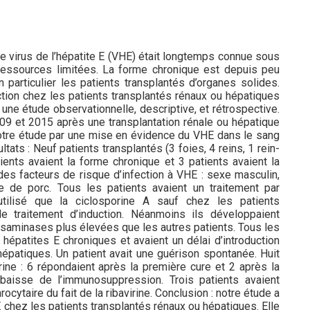
 le virus de l’hépatite E (VHE) était longtemps connue sous
essources limitées. La forme chronique est depuis peu
particulier les patients transplantés d’organes solides.
fection chez les patients transplantés rénaux ou hépatiques
une étude observationnelle, descriptive, et rétrospective.
009 et 2015 après une transplantation rénale ou hépatique
s notre étude par une mise en évidence du VHE dans le sang
ats : Neuf patients transplantés (3 foies, 4 reins, 1 rein-
tients avaient la forme chronique et 3 patients avaient la
des facteurs de risque d’infection à VHE : sexe masculin,
de porc. Tous les patients avaient un traitement par
 utilisé que la ciclosporine A sauf chez les patients
de traitement d’induction. Néanmoins ils développaient
ansaminases plus élevées que les autres patients. Tous les
 hépatites E chroniques et avaient un délai d’introduction
hépatiques. Un patient avait une guérison spontanée. Huit
irine : 6 répondaient après la première cure et 2 après la
baisse de l’immunosuppression. Trois patients avaient
ocytaire du fait de la ribavirine. Conclusion : notre étude a
HE chez les patients transplantés rénaux ou hépatiques. Elle