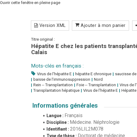
Ouvrir cette fenêtre en pleine page
Version XML
Ajouter à mon panier
Titre original :
Hépatite E chez les patients transplan
Calais
Mots-clés en français :
Virus de l’hépatite E
hépatite E chronique
saucisse de
baisse de l’immunosuppression
Nord
Rein -- Transplantation
Foie -- Transplantation
Virus de l
Transplantation hépatique
Virus de l'hépatite E
Hépatite
Informations générales
Français
Langue :
Médecine. Néphrologie
Discipline :
2016LIL2M078
Identifiant :
Doctorat de médecine
Type de thèse :