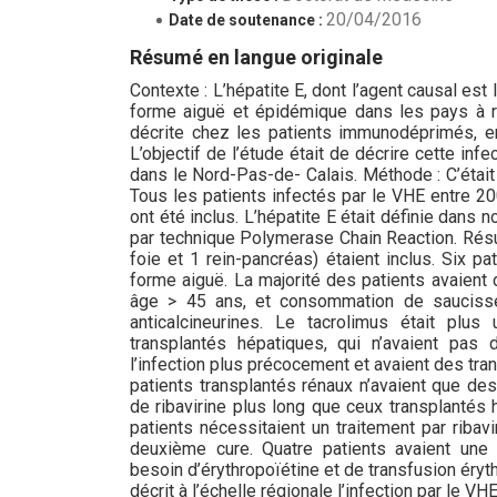
20/04/2016
Date de soutenance :
Résumé en langue originale
Contexte : L’hépatite E, dont l’agent causal est
forme aiguë et épidémique dans les pays à r
décrite chez les patients immunodéprimés, en 
L’objectif de l’étude était de décrire cette in
dans le Nord-Pas-de- Calais. Méthode : C’était 
Tous les patients infectés par le VHE entre 2
ont été inclus. L’hépatite E était définie dan
par technique Polymerase Chain Reaction. Résult
foie et 1 rein-pancréas) étaient inclus. Six pa
forme aiguë. La majorité des patients avaient 
âge > 45 ans, et consommation de saucisse 
anticalcineurines. Le tacrolimus était plus
transplantés hépatiques, qui n’avaient pas 
l’infection plus précocement et avaient des tr
patients transplantés rénaux n’avaient que des
de ribavirine plus long que ceux transplantés 
patients nécessitaient un traitement par ribav
deuxième cure. Quatre patients avaient une 
besoin d’érythropoïétine et de transfusion érythr
décrit à l’échelle régionale l’infection par le V