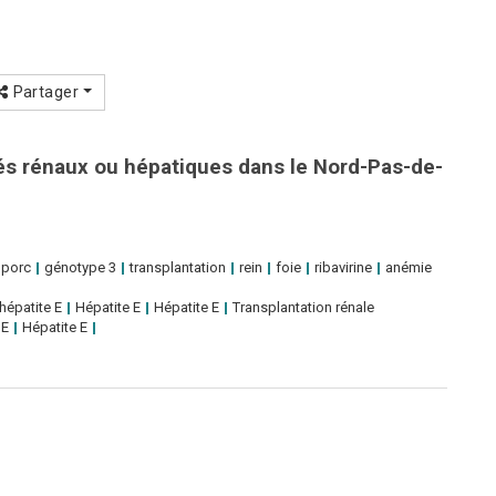
Partager
tés rénaux ou hépatiques dans le Nord-Pas-de-
 porc
génotype 3
transplantation
rein
foie
ribavirine
anémie
'hépatite E
Hépatite E
Hépatite E
Transplantation rénale
 E
Hépatite E