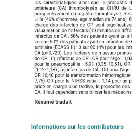
les caractéristiques ainsi que le pronostic 
antérieure (CA) thrombolysés au CHRU de Li
prospectivement du registre thrombolyse. Rés
Lille (46% d’hommes, âge médian de 74 ans), 8
charge des infarctus de CP sont significative
visualisation de l’infarctus (19 minutes de diff
infarctus de CA : 58% des patients ayant un i
versus 60% des patients ayant un infarctus de
similaire (ECASS II) : 3 sur 80 (4%) pour les i
CA (p=0,720). Les facteurs de mauvais pronost
de CP : (i) infarctus de CP : OR pour l’âge : 
pour la pneumopathie : 5,93 (3,35-10,51), OR 
(1,12-1,18) ; (ii) infarctus de CA : OR pour l’â
OR 16,48 pour la transformation hémorragique 
7,76), OR pour le NIHSS initial : 1,14 pour un 
prise en charge plus tardive, le pronostic de
CA. Il faut cependant sensibiliser les médecins
Résumé traduit
...
Informations sur les contributeurs