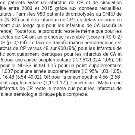
des patients ayant un infarctus de CP et de circulation
lle entre 2003 et 2015 grâce aux données recueillies
ultats : Parmi les 980 patients thrombolysés au CHRU de
% (N=80) sont des infarctus de CP. Les délais de prise en
ment plus longs que pour les infarctus de CA jusqu’à la
érence). Toutefois, le pronostic reste le même que pour les
nfarctus de CA ont un pronostic favorable (score mRS 0-2)
 CP (p=0,264). Le taux de transformation hémorragique est
nfarctus de CP versus 48 sur 900 (8%) pour les infarctus de
ic sont quasiment identiques pour les infarctus de CA et
1,036 pour une année supplémentaire (IC 95%1,024-1,05), OR
pour le NIHSS initial 1,15 pour un point supplémentaire
ge : 1,037 pour une année supplémentaire (IC 95% 1,03-1,05),
: 16,48 (5,54-49,02), OR pour la pneumopathie 4,56 (2,68-
point supplémentaire (1,11-1,17)). Conclusion : Malgré une
s infarctus de CP reste le même que pour les infarctus de
 à leur sémiologie clinique plus complexe.