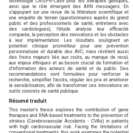
technologie CRISPR-Cas9 pour les thérapies géniques,
ainsi que le rôle émergent des ARN messagers. En
s'appuyant sur une revue de la littérature scientifique et
une enquête de terrain (questionnaires auprès du grand
public et des professionnels de santé, entretiens avec
des cardiologues), l'étude analyse leur efficacité
comparée, la perception des innovations et les obstacles
à leur implémentation. Les résultats soulignent un
potentiel clinique prometteur pour une prévention
personnalisée et durable des AVC, mais révèlent aussi
des freins majeurs liés aux coûts, au manque de recul,
aux enjeux éthiques et au besoin crucial de formation et
d'information des acteurs de santé et du public. Des
recommandations sont formulées pour renforcer la
recherche, simplifier l'accès, réguler les prix et améliorer
la sensibilisation, afin de transformer ces innovations en
outils concrets de santé publique.
Résumé traduit
This master's thesis explores the contribution of gene
therapies and RNA-based treatments to the prevention of
strokes (Cerebrovascular Accidents - CVAs) in patients
with high cardiovascular risk. Facing the limitations of
conventional treatments, this work examines the potential