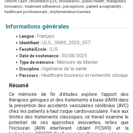
CRISPR-Cas9 ; cholesterol (LDL-cholesterol) ; public health ; therapeutic
innovation ; treatment adherence ; perceptions ; patient acceptability ;
healthcare professionals ; implementation barriers
Informations générales
Français
Langue :
ULIL_SMIS_2025_057
Identifiant :
ILIS
Faculté/Ecole :
30/06/2025
Date de soutenance :
Mémoire de Master
Type de mémoire :
Ingénierie de la santé
Discipline :
Healthcare business et recherche clinique
Parcours :
Résumé
Ce mémoire de fin d'études explore l'apport des
thérapies géniques et des traitements à base d'ARN dans
la prévention des accidents vasculaires cérébraux (AVC)
chez les patients à haut risque cardiovasculaire. Face aux
limites des traitements classiques, ce travail examine le
potentiel de ces approches innovantes, telles que
l'Inclisiran (ARN interférent ciblant PCSK9) et la