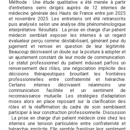
Méthode : Une étude qualitative a été menée à partir
d’entretiens semi dirigés auprès de 12 internes de
médecine générale des Hauts de France entre juin 2025
et novembre 2025. Les entretiens ont été retranscrits
puis analysés selon une analyse dite phénoménologique
interprétative. Résultats : La prise en charge d’un patient
médecin semblait exposer les internes à un regard
évaluateur perçu comme déstabilisant, générant peur du
jugement et remise en question de leur légitimité.
Beaucoup décrivaient un doute sur la posture à adopter et
un ajustement constant de leur mode de communication.
Le statut professionnel du patient induisait parfois un
renversement des rôles, une négociation implicite des
décisions thérapeutiques brouillant les frontières
professionnelles entre confraternité et hiérarchie.
Certains internes décrivaient néanmoins une
communication facilitée et un sentiment de
reconnaissance mutuelle. Les stratégies d’adaptation
mises alors en place reposant sur la clarification des
rôles et la réaffirmation du cadre de soin semblaient
participer à leur construction professionnelle. Discussion
: La prise en charge d’un patient médecin crée chez les
internes une tension particulière entre confraternité et
hiérarchie implicite. Elle semble fragiliser leur sentiment