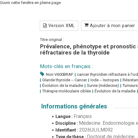
Ouvrir cette fenêtre en pleine page
Version XML
Ajouter à mon panier
Titre original :
Prévalence, phénotype et pronostic
réfractaires de la thyroïde
Mots-clés en français :
Non-V600BRAF
cancer thyroïdien réfractaire à l’io
Glande thyroïde -- Cancer
Iode -- Isotopes
Résista
Évolution de la maladie
Survie (médecine)
Tumeurs 
Thérapie moléculaire ciblée
Évolution de la maladie
Informations générales
Français
Langue :
Médecine. Endocrinologie 
Discipline :
2026ULILM092
Identifiant :
Doctorat de médecine
Type de thèse :