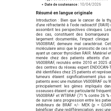
10/04/2026
Date de soutenance :
Résumé en langue originale
Introduction : Bien que le cancer de la t
d’une réfractarité à l’iode radioactif (RAI
assombrit les perspectives cliniques. L
des cas, constituent des biomarqueurs 
largement documentée, l’impact clinique
V600BRAF, demeure mal caractérisé. Cette
moléculaire ainsi que le pronostic de ces 
ayant un cancer thyroïdien RAIR. Matériel 
menée chez des patients atteints d’un 
V600BRAF, recrutés entre 2010 et 2025 d
des centres du réseau expert ENDOCAN-T
été identifiées chez 25 patients et représ
tumeurs étaient significativement plus
patients avec une mutation V600BRAF ou W
principalement les gènes impliqués d
osseuses étaient une particularité fréquen
V600BRAF et WTBRAF (71 % contre 26 % et 5
de survie sans progression entre les pa
inhibiteurs de BRAF +/- MEK (p = 0,049
bénéficier d’une redifférenciation, avec un