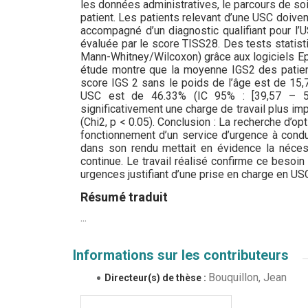
les données administratives, le parcours de so
patient. Les patients relevant d’une USC doiven
accompagné d’un diagnostic qualifiant pour l’U
évaluée par le score TISS28. Des tests statisti
Mann-Whitney/Wilcoxon) grâce aux logiciels Epi-
étude montre que la moyenne IGS2 des patien
score IGS 2 sans le poids de l’âge est de 15,7 
USC est de 46.33% (IC 95% : [39,57 – 53,
significativement une charge de travail plus im
(Chi2, p < 0.05). Conclusion : La recherche d’o
fonctionnement d’un service d’urgence à conduit
dans son rendu mettait en évidence la nécessi
continue. Le travail réalisé confirme ce besoi
urgences justifiant d’une prise en charge en US
Résumé traduit
...
Informations sur les contributeurs
Bouquillon, Jean
Directeur(s) de thèse :