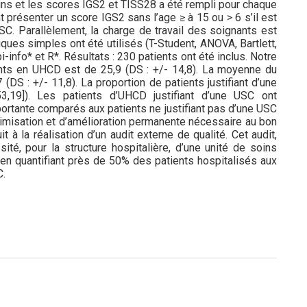
ins et les scores IGS2 et TISS28 a été rempli pour chaque
t présenter un score IGS2 sans l’age ≥ à 15 ou > 6 s’il est
SC. Parallèlement, la charge de travail des soignants est
ques simples ont été utilisés (T-Student, ANOVA, Bartlett,
info* et R*. Résultats : 230 patients ont été inclus. Notre
ts en UHCD est de 25,9 (DS : +/- 14,8). La moyenne du
(DS : +/- 11,8). La proportion de patients justifiant d’une
19]). Les patients d’UHCD justifiant d’une USC ont
portante comparés aux patients ne justifiant pas d’une USC
ptimisation et d’amélioration permanente nécessaire au bon
 à la réalisation d’un audit externe de qualité. Cet audit,
té, pour la structure hospitalière, d’une unité de soins
n en quantifiant près de 50% des patients hospitalisés aux
C.