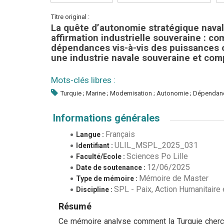
Titre original :
La quête d’autonomie stratégique naval
affirmation industrielle souveraine : c
dépendances vis-à-vis des puissances o
une industrie navale souveraine et comp
Mots-clés libres :
Turquie ; Marine ; Modernisation ; Autonomie ; Dépendance
Informations générales
Français
Langue :
ULIL_MSPL_2025_031
Identifiant :
Sciences Po Lille
Faculté/Ecole :
12/06/2025
Date de soutenance :
Mémoire de Master
Type de mémoire :
SPL - Paix, Action Humanitair
Discipline :
Résumé
Ce mémoire analyse comment la Turquie cherch