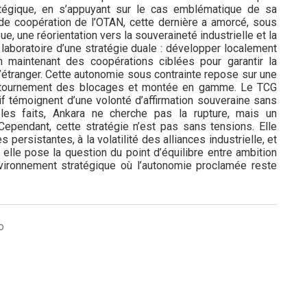
atégique, en s’appuyant sur le cas emblématique de sa
e coopération de l’OTAN, cette dernière a amorcé, sous
e, une réorientation vers la souveraineté industrielle et la
e laboratoire d’une stratégie duale : développer localement
n maintenant des coopérations ciblées pour garantir la
à l’étranger. Cette autonomie sous contrainte repose sur une
contournement des blocages et montée en gamme. Le TCG
if témoignent d’une volonté d’affirmation souveraine sans
 les faits, Ankara ne cherche pas la rupture, mais un
ependant, cette stratégie n’est pas sans tensions. Elle
persistantes, à la volatilité des alliances industrielle, et
, elle pose la question du point d’équilibre entre ambition
environnement stratégique où l’autonomie proclamée reste
o