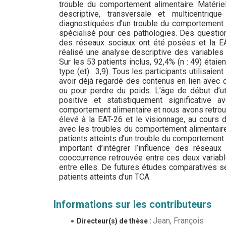
trouble du comportement alimentaire. Matéri
descriptive, transversale et multicentriq
diagnostiquées d’un trouble du comportement a
spécialisé pour ces pathologies. Des question
des réseaux sociaux ont été posées et la EA
réalisé une analyse descriptive des variables 
Sur les 53 patients inclus, 92,4% (n : 49) éta
type (et) : 3,9). Tous les participants utilisaie
avoir déjà regardé des contenus en lien avec 
ou pour perdre du poids. L’âge de début d’ut
positive et statistiquement significativ
comportement alimentaire et nous avons retrouv
élevé à la EAT-26 et le visionnage, au cours 
avec les troubles du comportement alimentaire
patients atteints d’un trouble du comportement 
important d’intégrer l’influence des réseau
cooccurrence retrouvée entre ces deux variable
entre elles. De futures études comparatives s
patients atteints d’un TCA.
Informations sur les contributeurs
Jean, François
Directeur(s) de thèse :