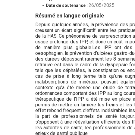
26/05/2025
Date de soutenance :
Résumé en langue originale
Depuis quelques années, la prévalence des pre
creusant un écart significatif entre les prat
de la HAS. Ce phénomène de surprescription as
usage prolongé des IPP, et donc un coût impo
de manière plus globale.Les IPP ont des in
oesophagien, la prévention d’ulcères gastro-du
des durées dépassant rarement les 8 semaine
retrouvé est dans le cadre de la dyspepsie fon
tels que les céphalées, la constipation ou enco
cas de prise à long terme tels qu’une augme
malabsorptions de minéraux, pouvant égaleme
contexte qu’a été ménée une étude de terrain
ordonnances comportant des IPP au long cours.
thérapeutique de l’IPP a été mise en place a
permis de mettre en lumière les freins et les 
effet rebond fréquent, d’effets indésirables i
la part de professionnels de santé toujours
s’opposent à une réévaluation efficiente des I
les autorités de santé, les professionnels de
enjeux de santé publique.