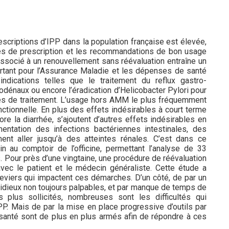
scriptions d’IPP dans la population française est élevée,
iques de prescription et les recommandations de bon usage
socié à un renouvellement sans réévaluation entraîne un
rtant pour l’Assurance Maladie et les dépenses de santé
dications telles que le traitement du reflux gastro-
odénaux ou encore l’éradication d’Helicobacter Pylori pour
s de traitement. L’usage hors AMM le plus fréquemment
ctionnelle. En plus des effets indésirables à court terme
re la diarrhée, s’ajoutent d’autres effets indésirables en
ntation des infections bactériennes intestinales, des
nt aller jusqu’à des atteintes rénales. C’est dans ce
 au comptoir de l’officine, permettant l’analyse de 33
 Pour près d’une vingtaine, une procédure de réévaluation
vec le patient et le médecin généraliste. Cette étude a
leviers qui impactent ces démarches. D’un côté, de par un
nsidieux non toujours palpables, et par manque de temps de
 plus sollicités, nombreuses sont les difficultés qui
PP. Mais de par la mise en place progressive d’outils par
 santé sont de plus en plus armés afin de répondre à ces