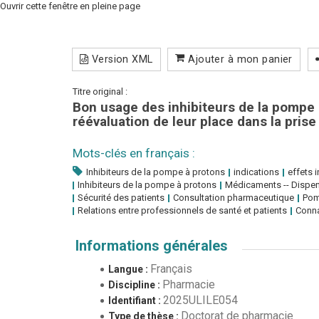
Ouvrir cette fenêtre en pleine page
Version XML
Ajouter à mon panier
Titre original :
Bon usage des inhibiteurs de la pompe à 
réévaluation de leur place dans la pris
Mots-clés en français :
Inhibiteurs de la pompe à protons
indications
effets 
Inhibiteurs de la pompe à protons
Médicaments -- Dispe
Sécurité des patients
Consultation pharmaceutique
Pom
Relations entre professionnels de santé et patients
Conna
Informations générales
Français
Langue :
Pharmacie
Discipline :
2025ULILE054
Identifiant :
Doctorat de pharmacie
Type de thèse :