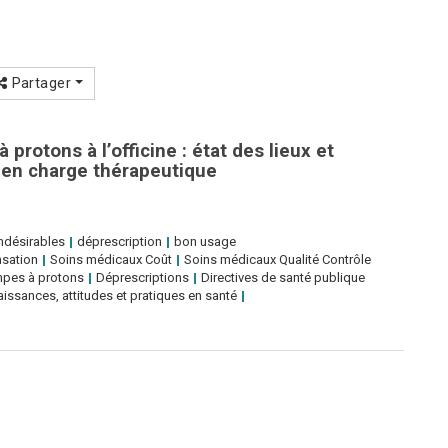
Partager
protons à l’officine : état des lieux et
e en charge thérapeutique
indésirables
déprescription
bon usage
nsation
Soins médicaux‎ Coût
Soins médicaux‎ Qualité‎ Contrôle
pes à protons
Déprescriptions
Directives de santé publique
issances, attitudes et pratiques en santé