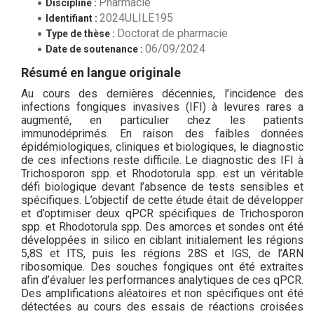
Pharmacie
Discipline :
2024ULILE195
Identifiant :
Doctorat de pharmacie
Type de thèse :
06/09/2024
Date de soutenance :
Résumé en langue originale
Au cours des dernières décennies, l’incidence des
infections fongiques invasives (IFI) à levures rares a
augmenté, en particulier chez les patients
immunodéprimés. En raison des faibles données
épidémiologiques, cliniques et biologiques, le diagnostic
de ces infections reste difficile. Le diagnostic des IFI à
Trichosporon spp. et Rhodotorula spp. est un véritable
défi biologique devant l’absence de tests sensibles et
spécifiques. L’objectif de cette étude était de développer
et d’optimiser deux qPCR spécifiques de Trichosporon
spp. et Rhodotorula spp. Des amorces et sondes ont été
développées in silico en ciblant initialement les régions
5,8S et ITS, puis les régions 28S et IGS, de l’ARN
ribosomique. Des souches fongiques ont été extraites
afin d’évaluer les performances analytiques de ces qPCR.
Des amplifications aléatoires et non spécifiques ont été
détectées au cours des essais de réactions croisées