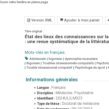
Ouvrir cette fenêtre en pleine page
Version XML
Ajouter à mon panier
Titre original :
État des lieux des connaissances sur l
: une revue systématique de la littératu
Mots-clés en français :
Adolescent
bigorexie
dysmorphie musculaire
Bigorexie
Troubles obsessionnels-compulsifs
Psycholo
Trouble obsessionnel compulsif
Psychologie du sport
Informations générales
Français
Langue :
Médecine. Psychiatrie
Discipline :
2024ULILM323
Identifiant :
Doctorat de médecine
Type de thèse :
09/10/2024
Date de soutenance :