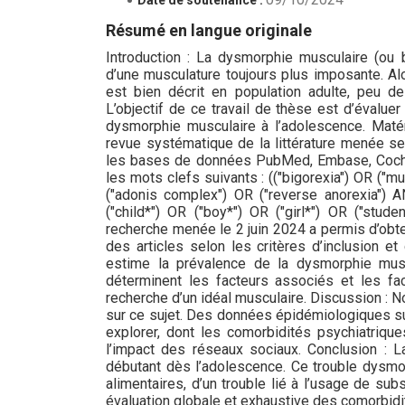
Résumé en langue originale
Introduction : La dysmorphie musculaire (ou 
d’une musculature toujours plus imposante. A
est bien décrit en population adulte, peu 
L’objectif de ce travail de thèse est d’évalu
dysmorphie musculaire à l’adolescence. Mat
revue systématique de la littérature menée se
les bases de données PubMed, Embase, Cochran
les mots clefs suivants : (("bigorexia") OR (
("adonis complex") OR ("reverse anorexia") A
("child*") OR ("boy*") OR ("girl*") OR ("stude
recherche menée le 2 juin 2024 a permis d’obte
des articles selon les critères d’inclusion et
estime la prévalence de la dysmorphie mus
déterminent les facteurs associés et les fa
recherche d’un idéal musculaire. Discussion : No
sur ce sujet. Des données épidémiologiques su
explorer, dont les comorbidités psychiatrique
l’impact des réseaux sociaux. Conclusion : L
débutant dès l’adolescence. Ce trouble dysmor
alimentaires, d’un trouble lié à l’usage de su
évaluation globale et exhaustive des comorbidi