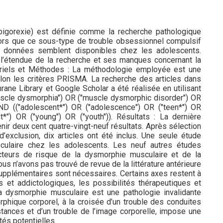
bigorexie) est définie comme la recherche pathologique
lors que ce sous-type de trouble obsessionnel compulsif
de données semblent disponibles chez les adolescents.
er l’étendue de la recherche et ses manques concernant la
ériels et Méthodes : La méthodologie employée est une
lon les critères PRISMA. La recherche des articles dans
e Library et Google Scholar a été réalisée en utilisant
"muscle dysmorphia") OR ("muscle dysmorphic disorder") OR
ND (("adolescent*") OR ("adolescence") OR ("teen*") OR
nt*") OR ("young") OR ("youth")). Résultats : La dernière
nir deux cent quatre-vingt-neuf résultats. Après sélection
 d’exclusion, dix articles ont été inclus. Une seule étude
culaire chez les adolescents. Les neuf autres études
cteurs de risque de la dysmorphie musculaire et de la
us n’avons pas trouvé de revue de la littérature antérieure
pplémentaires sont nécessaires. Certains axes restent à
s et addictologiques, les possibilités thérapeutiques et
a dysmorphie musculaire est une pathologie invalidante
phique corporel, à la croisée d’un trouble des conduites
bstances et d’un trouble de l’image corporelle, impose une
tés potentielles.