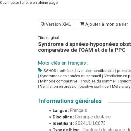
Ouvrir cette fenêtre en pleine page
Version XML
Ajouter à mon panier
Titre original :
Syndrome d'apnées-hypopnées obstr
comparative de l'OAM et de la PPC
Mots-clés en français :
SAHOS
orthèse d’avancée mandibulaire
pression
Syndromes des apnées du sommeil
Ventilation en 
Méthode comparative
Troubles du sommeil
Syndr
Ventilation en pression positive continue
Méta-analy
Informations générales
Français
Langue :
Chirurgie dentaire
Discipline :
2024ULILC073
Identifiant :
Doctorat de chirurgie de
Type de thèse :