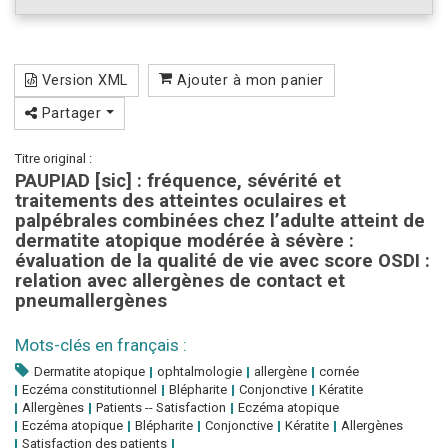
Version XML
Ajouter à mon panier
Partager
Titre original :
PAUPIAD [sic] : fréquence, sévérité et
traitements des atteintes oculaires et
palpébrales combinées chez l’adulte atteint de
dermatite atopique modérée à sévère :
évaluation de la qualité de vie avec score OSDI :
relation avec allergènes de contact et
pneumallergènes
Mots-clés en français :
Dermatite atopique
ophtalmologie
allergène
cornée
Eczéma constitutionnel
Blépharite
Conjonctive
Kératite
Allergènes
Patients -- Satisfaction
Eczéma atopique
Eczéma atopique
Blépharite
Conjonctive
Kératite
Allergènes
Satisfaction des patients