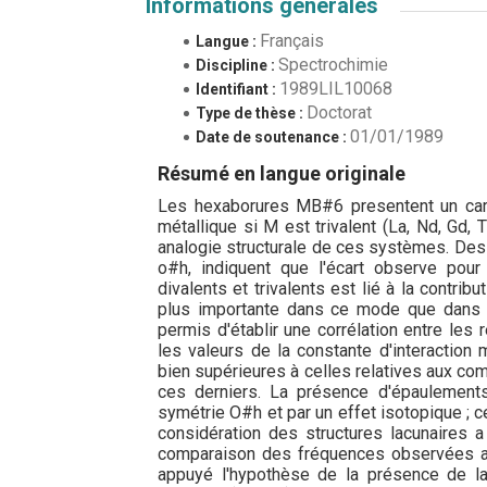
Informations générales
Français
Langue :
Spectrochimie
Discipline :
1989LIL10068
Identifiant :
Doctorat
Type de thèse :
01/01/1989
Date de soutenance :
Résumé en langue originale
Les hexaborures MB#6 presentent un carac
métallique si M est trivalent (La, Nd, Gd,
analogie structurale de ces systèmes. Des
o#h, indiquent que l'écart observe pou
divalents et trivalents est lié à la contrib
plus importante dans ce mode que dans
permis d'établir une corrélation entre les 
les valeurs de la constante d'interactio
bien supérieures à celles relatives aux co
ces derniers. La présence d'épaulements
symétrie O#h et par un effet isotopique ; c
considération des structures lacunaires a
comparaison des fréquences observées a
appuyé l'hypothèse de la présence de l