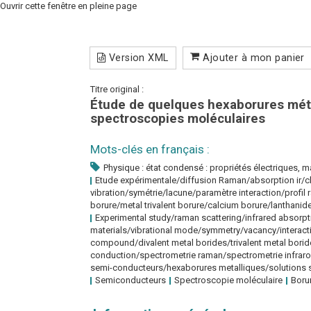
Ouvrir cette fenêtre en pleine page
Version XML
Ajouter à mon panier
Titre original :
Étude de quelques hexaborures méta
spectroscopies moléculaires
Mots-clés en français :
Physique : état condensé : propriétés électriques, 
Etude expérimentale/diffusion Raman/absorption ir/
vibration/symétrie/lacune/paramètre interaction/profi
borure/metal trivalent borure/calcium borure/lanthani
Experimental study/raman scattering/infrared absorpt
materials/vibrational mode/symmetry/vacancy/interact
compound/divalent metal borides/trivalent metal borid
conduction/spectrometrie raman/spectrometrie infrar
semi-conducteurs/hexaborures metalliques/solutions 
Semiconducteurs
Spectroscopie moléculaire
Boru