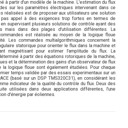
mé à partir d'un modèle de la machine. L'estimation du flux
udes sur les paramètres électriques intervenant dans ce
hes réalisées est de proposer aux utilisateurs une solution
t pas appel à des exigences trop fortes en termes de
en supervisant plusieurs solutions de contrôle ayant des
es mais dans des plages d'utilisation différentes. La
 commandes est réalisée au moyen de la logique floue
ité. Les commandes multialgorithmiques concernent la
laire statorique pour orienter le flux dans la machine et
t magnétisant pour estimer l'amplitude du flux. La
déterminé à partir des équations rotoriques de la machine,
ques et la détermination des gains d'un observateur de flux
e la logique floue sont également étudiées. Pour chaque
premier temps validée par des essais experimentaux sur un
PACE (basé sur un DSP TMS320C31), en considérant les
me indicateur de la qualité du contrôle du flux. Deux des
e utilisées dans deux applications différentes, l'une
ation d'énergie par éoliennes.