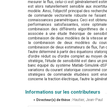
mesurer le flux, celui-ci est généralement esti
est alors naturellement sensible aux incertit
modèle. Ainsi, l'objectif principal des recherc
de commande vectorielle robuste ne faisan
connaissances paramétriques. Ceci est obtenu 
performances satisfaisantes, voire optimal
combinaison des différents algorithmes de
associée à une étude théorique de sensibil
combinaison de deux modèles de la vitesse angu
la combinaison de deux modèles du couran
combinaison de deux estimateurs de flux, l'un 
l'autre déterminé à partir des équations statori
d'ordre réduit ou d'ordre complet au moyen d
stratégie, l'étude de sensibilité est dans un 
banc équipé du système Matlab-Simulink-dS
variations du courant statorique consommé com
stratégies de commande étudiées sont ensuit
concerne la traction électrique, l'autre la génér
Informations sur les contributeurs
Hautier, Jean-Paul
Directeur(s) de thèse :