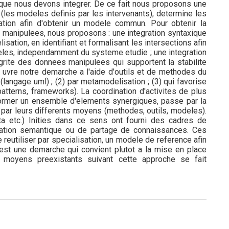
que nous devons integrer. De ce fait nous proposons une
(les modeles definis par les intervenants), determine les
ation afin d'obtenir un modele commun. Pour obtenir la
manipulees, nous proposons : une integration syntaxique
ation, en identifiant et formalisant les intersections afin
les, independamment du systeme etudie ; une integration
tegrite des donnees manipulees qui supportent la stabilite
uvre notre demarche a l'aide d'outils et de methodes du
 (langage uml) ; (2) par metamodelisation ; (3) qui favorise
patterns, frameworks). La coordination d'activites de plus
former un ensemble d'elements synergiques, passe par la
 par leurs differents moyens (methodes, outils, modeles).
pta etc.) Inities dans ce sens ont fourni des cadres de
cation semantique ou de partage de connaissances. Ces
reutiliser par specialisation, un modele de reference afin
'est une demarche qui convient plutot a la mise en place
s moyens preexistants suivant cette approche se fait