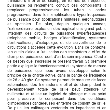
transistors a effet de champ, en termes de frequence,
puissance ou rendement, conduit ces composants a
remplacer progressivement les tubes a ondes
progressives dans les amplificateurs hyperfrequences
de puissance pour applications militaires, aeronautiques
et spatiales. De plus, depuis quelques annees,
l'extraordinaire explosion des applications grand public
integrant des circuits de puissance hyperfrequences
(telephone mobile, badges d'identification, systemes
d'anti-collision, d'autopeage, et de surveillance de la
circulation) a accelere cette evolution. Dans ce contexte,
les outils d'aide a l'utilisation des transistors a effet de
champ de puissance sont d'un besoin imperieux. C'est a
ce besoin que s'adresse le present travail. Sa premiere
partie explique le fonctionnement du systeme de mesure
de puissance que nous avons developpe selon le
principe de la charge active, dans la bande de frequence
de 26 a 40 ghz. Ce systeme permet de mesurer de facon
automatique des transistors a effet de champ dont le
developpement totale de grille peut atteindre un
millimetre et utilise un logiciel de pilotage mis au point
pour preserver le composant dans les conditions
d'impedances dangereuses en terme de courant de grille.
De plus les calibrages vectoriels en impedance et en