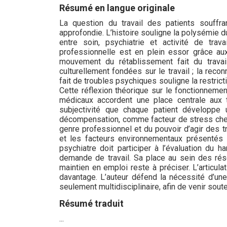
Résumé en langue originale
La question du travail des patients souffra
approfondie. L’histoire souligne la polysémie d
entre soin, psychiatrie et activité de travai
professionnelle est en plein essor grâce au
mouvement du rétablissement fait du travai
culturellement fondées sur le travail ; la reco
fait de troubles psychiques souligne la restricti
Cette réflexion théorique sur le fonctionnemen
médicaux accordent une place centrale aux t
subjectivité que chaque patient développe u
décompensation, comme facteur de stress chez 
genre professionnel et du pouvoir d’agir des tr
et les facteurs environnementaux présentés s
psychiatre doit participer à l’évaluation du 
demande de travail. Sa place au sein des rése
maintien en emploi reste à préciser. L’articul
davantage. L’auteur défend la nécessité d’une r
seulement multidisciplinaire, afin de venir soute
Résumé traduit
...