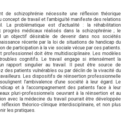
nt de schizophrénie nécessite une réflexion théorique
u concept de travail et l’ambiguïté manifeste des relations
l. La problématique est d’actualité : la réhabilitation
x progrès médicaux réalisés dans la schizophrénie ; le
l un objectif désirable de devenir dans nos sociétés
nnaissance récente par la loi de situations de handicap du
on de participation à la vie sociale vécue par ces patients.
t professionnel doit être multidisciplinaire. Les modèles
roubles cognitifs. Le travail engage si intensément la
n rapport singulier au travail. Il peut être source de
des patients vulnérables ou par déclin de la vivacité du
availleurs. Les dispositifs de réinsertion professionnelle
oulignent l’ambivalence d’une société à leur égard. Le
handicap et à l’accompagnement des patients face à leur
aux pluri-professionnels oeuvrant à la réinsertion et au
ation avec la médecine du travail pourrait être développée
éflexion théorico-clinique interdisciplinaire, et non plus
nir les pratiques.