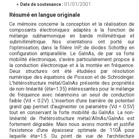
01/01/2001
Date de soutenance :
Résumé en langue originale
Ce mémoire concerne la conception et la réalisation de
composants électroniques adaptés à la fonction de
mélange subharmonique en bande millimétrique et
submillimétrique. Nos orientations ont porté sur
l'optimisation, dans la filière InP, de diodes Schottky en
configuration antiparallèle. Le GaInAs, de par sa forte
mobilité électronique, s'avère particulièrement propice à
la conduction électronique et à la montée en fréquence.
Deux structures ont été étudiées par résolution
numérique des équations de Poisson et de Schrödinger.
L'hétérostructure métal/GaInAs présente des propriétés
de non-linéarité (êta=1.35) intéressantes pour le mélange
de fréquence avec néanmoins un seuil de conduction
faible (Vd < 0.2V). L'insertion d'une barrière de potentiel
grand gap permet d'augmenter ce paramètre (Vd = 0.5V)
tout en conservant la forte mobilité du GaInAs. La non-
linéarité de l'hétérostructure métal/AlInAs/GaInAs est
fortement dégradée. Mais nous avons montré et justifié
l'existence d'une épaisseur optimale de 110Å pour
laquelle êta=1.5. Du point de vue de l'architecture