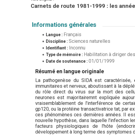
Carnets de route 1981-1999 : les anné
Informations générales
Français
Langue :
Sciences naturelles
Discipline :
Inconnu
Identifiant :
Habilitation à diriger d
Type de mémoire :
01/01/1999
Date de soutenance :
Résumé en langue originale
La pathogenèse du SIDA est caractérisée, 
immunitaires et nerveux, aboutissant à la dép
du rôle direct du virus sur la mort des cell
neurones est majoritairemnt expliquée aujou
vraisemblablement de l'interférence de certa
gp120, ou la protéine transactivatrice tat, par 
ces phénomènes ces dernières années. Il essai
nouvelle hypothèse, dans laquelle l'infection l
facteurs physiologiques de l'hôte (endocri
développement à long terme des symptomes de