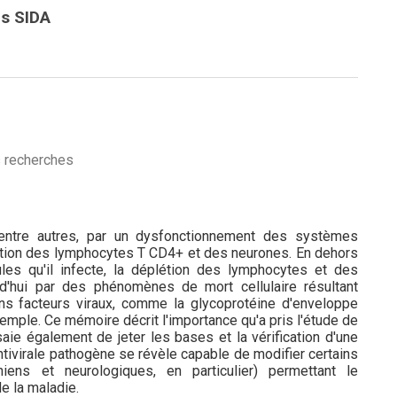
es SIDA
es recherches
entre autres, par un dysfonctionnement des systèmes
létion des lymphocytes T CD4+ et des neurones. En dehors
ules qu'il infecte, la déplétion des lymphocytes et des
rd'hui par des phénomènes de mort cellulaire résultant
ins facteurs viraux, comme la glycoprotéine d'enveloppe
exemple. Ce mémoire décrit l'importance qu'a pris l'étude de
e également de jeter les bases et la vérification d'une
entivirale pathogène se révèle capable de modifier certains
niens et neurologiques, en particulier) permettant le
 la maladie.