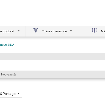
e doctorat
Thèses d'exercice
Mé
années SIDA
Nouveautés
Partager