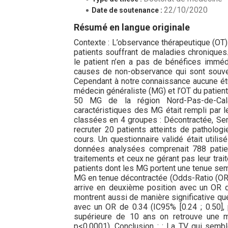
22/10/2020
Date de soutenance :
Résumé en langue originale
Contexte : L’observance thérapeutique (OT
patients souffrant de maladies chroniques.
le patient n’en a pas de bénéfices immé
causes de non-observance qui sont souve
Cependant à notre connaissance aucune étud
médecin généraliste (MG) et l’OT du patien
50 MG de la région Nord-Pas-de-Calai
caractéristiques des MG était rempli par 
classées en 4 groupes : Décontractée, Se
recruter 20 patients atteints de patholog
cours. Un questionnaire validé était utilis
données analysées comprenait 788 patien
traitements et ceux ne gérant pas leur tra
patients dont les MG portent une tenue sem
MG en tenue décontractée (Odds-Ratio (OR) 2
arrive en deuxième position avec un OR de
montrent aussi de manière significative qu
avec un OR de 0.34 (IC95% [0.24 ; 0.50],
supérieure de 10 ans on retrouve une m
p<0,0001). Conclusion : : La TV qui sembl