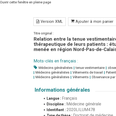
Ouvrir cette fenêtre en pleine page
Version XML
Ajouter à mon panier
Titre original :
Relation entre la tenue vestimentai
thérapeutique de leurs patients : ét
menée en région Nord-Pas-de-Calai
Mots-clés en français :
Médecins généralistes
tenue vestimentaire
obser
Médecins généralistes
Vêtements de travail
Patien
Médecins généralistes
Vêtements
Observance par 
Informations générales
Français
Langue :
Médecine générale
Discipline :
2020LILUM478
Identifiant :
Doctorat de médecine
Type de thèse :