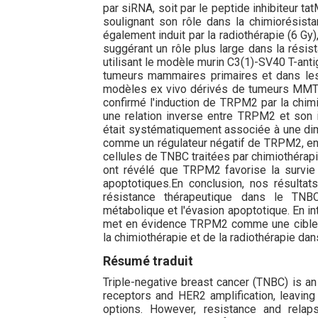
par siRNA, soit par le peptide inhibiteur ta
soulignant son rôle dans la chimiorésis
également induit par la radiothérapie (6 Gy),
suggérant un rôle plus large dans la rési
utilisant le modèle murin C3(1)-SV40 T-ant
tumeurs mammaires primaires et dans les 
modèles ex vivo dérivés de tumeurs MMTV
confirmé l'induction de TRPM2 par la chimi
une relation inverse entre TRPM2 et so
était systématiquement associée à une di
comme un régulateur négatif de TRPM2, en r
cellules de TNBC traitées par chimiothérapi
ont révélé que TRPM2 favorise la survie c
apoptotiques.En conclusion, nos résulta
résistance thérapeutique dans le TNBC, 
métabolique et l'évasion apoptotique. En inté
met en évidence TRPM2 comme une cible th
la chimiothérapie et de la radiothérapie da
Résumé traduit
Triple-negative breast cancer (TNBC) is a
receptors and HER2 amplification, leavin
options. However, resistance and relaps