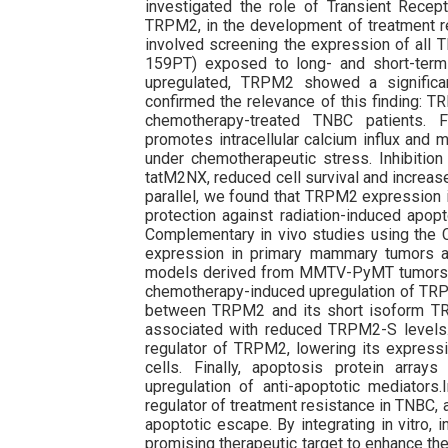
investigated the role of Transient Recept
TRPM2, in the development of treatment re
involved screening the expression of al
159PT) exposed to long- and short-term
upregulated, TRPM2 showed a significant
confirmed the relevance of this finding: 
chemotherapy-treated TNBC patients. 
promotes intracellular calcium influx and mi
under chemotherapeutic stress. Inhibitio
tatM2NX, reduced cell survival and increas
parallel, we found that TRPM2 expression i
protection against radiation-induced apopt
Complementary in vivo studies using th
expression in primary mammary tumors and
models derived from MMTV-PyMT tumors (t
chemotherapy-induced upregulation of TRPM2
between TRPM2 and its short isoform T
associated with reduced TRPM2-S levels.
regulator of TRPM2, lowering its express
cells. Finally, apoptosis protein arra
upregulation of anti-apoptotic mediators
regulator of treatment resistance in TNBC, 
apoptotic escape. By integrating in vitro, 
promising therapeutic target to enhance th