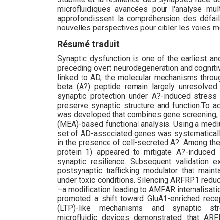
microfluidiques avancées pour l'analyse mult
approfondissent la compréhension des défai
nouvelles perspectives pour cibler les voies mo
Résumé traduit
Synaptic dysfunction is one of the earliest a
preceding overt neurodegeneration and cogniti
linked to AD, the molecular mechanisms throug
beta (A?) peptide remain largely unresolved
synaptic protection under A?-induced stres
preserve synaptic structure and function.To a
was developed that combines gene screening, c
(MEA)-based functional analysis. Using a medi
set of AD-associated genes was systematically 
in the presence of cell-secreted A?. Among th
protein 1) appeared to mitigate A?-induced sy
synaptic resilience. Subsequent validation
postsynaptic trafficking modulator that ma
under toxic conditions. Silencing ARFRP1 redu
–a modification leading to AMPAR internalisat
promoted a shift toward GluA1-enriched recep
(LTP)-like mechanisms and synaptic stren
microfluidic devices demonstrated that ARFR