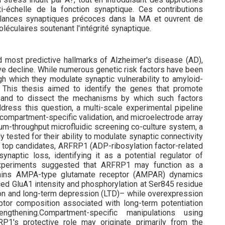
i-échelle de la fonction synaptique. Ces contributions
llances synaptiques précoces dans la MA et ouvrent de
léculaires soutenant l'intégrité synaptique.
nd most predictive hallmarks of Alzheimer's disease (AD),
ve decline. While numerous genetic risk factors have been
h which they modulate synaptic vulnerability to amyloid-
. This thesis aimed to identify the genes that promote
s and to dissect the mechanisms by which such factors
ddress this question, a multi-scale experimental pipeline
ompartment-specific validation, and microelectrode array
um-throughput microfluidic screening co-culture system, a
tested for their ability to modulate synaptic connectivity
e top candidates, ARFRP1 (ADP-ribosylation factor-related
naptic loss, identifying it as a potential regulator of
 experiments suggested that ARFRP1 may function as a
intains AMPA-type glutamate receptor (AMPAR) dynamics
ced GluA1 intensity and phosphorylation at Ser845 residue
ion and long-term depression (LTD)– while overexpression
tor composition associated with long-term potentiation
gthening.Compartment-specific manipulations using
P1's protective role may originate primarily from the