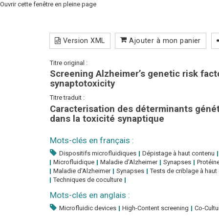
Ouvrir cette fenêtre en pleine page
Version XML
Ajouter à mon panier
Titre original :
Screening Alzheimer’s genetic risk fac
synaptotoxicity
Titre traduit :
Caracterisation des déterminants génét
dans la toxicité synaptique
Mots-clés en français :
Dispositifs microfluidiques
Dépistage à haut contenu
Microfluidique
Maladie d'Alzheimer
Synapses
Protéin
Maladie d'Alzheimer
Synapses
Tests de criblage à haut
Techniques de coculture
Mots-clés en anglais :
Microfluidic devices
High-Content screening
Co-Cultu