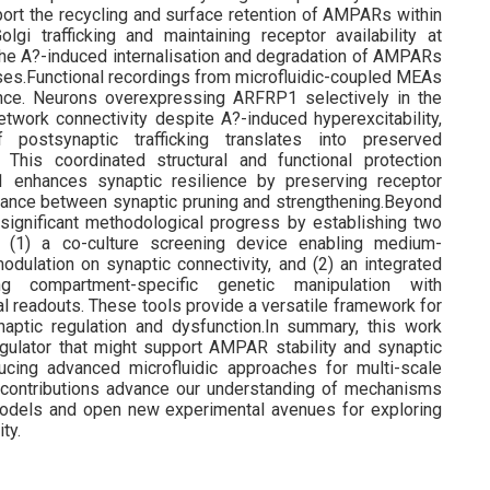
ort the recycling and surface retention of AMPARs within
gi trafficking and maintaining receptor availability at
he A?-induced internalisation and degradation of AMPARs
sses.Functional recordings from microfluidic-coupled MEAs
nce. Neurons overexpressing ARFRP1 selectively in the
work connectivity despite A?-induced hyperexcitability,
f postsynaptic trafficking translates into preserved
This coordinated structural and functional protection
enhances synaptic resilience by preserving receptor
alance between synaptic pruning and strengthening.Beyond
d significant methodological progress by establishing two
: (1) a co-culture screening device enabling medium-
ulation on synaptic connectivity, and (2) an integrated
ng compartment-specific genetic manipulation with
al readouts. These tools provide a versatile framework for
ptic regulation and dysfunction.In summary, this work
regulator that might support AMPAR stability and synaptic
ducing advanced microfluidic approaches for multi-scale
e contributions advance our understanding of mechanisms
 models and open new experimental avenues for exploring
ty.