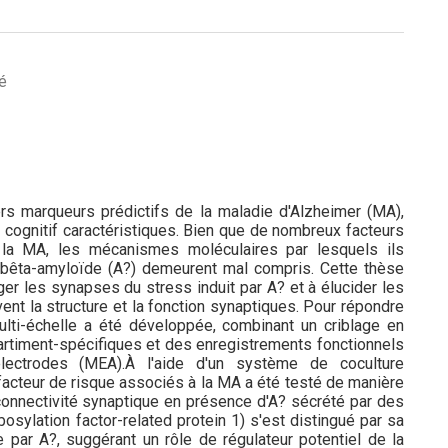
té
rs marqueurs prédictifs de la maladie d'Alzheimer (MA),
 cognitif caractéristiques. Bien que de nombreux facteurs
 la MA, les mécanismes moléculaires par lesquels ils
a bêta-amyloïde (A?) demeurent mal compris. Cette thèse
ger les synapses du stress induit par A? et à élucider les
nt la structure et la fonction synaptiques. Pour répondre
ulti-échelle a été développée, combinant un criblage en
partiment-spécifiques et des enregistrements fonctionnels
lectrodes (MEA).À l'aide d'un système de coculture
facteur de risque associés à la MA a été testé de manière
connectivité synaptique en présence d'A? sécrété par des
osylation factor-related protein 1) s'est distingué par sa
e par A?, suggérant un rôle de régulateur potentiel de la