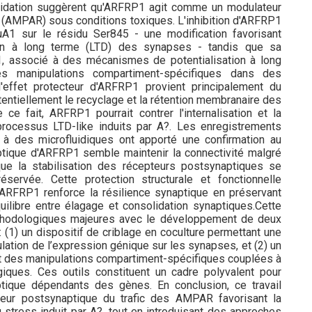
alidation suggèrent qu'ARFRP1 agit comme un modulateur
(AMPAR) sous conditions toxiques. L'inhibition d'ARFRP1
luA1 sur le résidu Ser845 - une modification favorisant
ion à long terme (LTD) des synapses - tandis que sa
A1, associé à des mécanismes de potentialisation à long
s manipulations compartiment-spécifiques dans des
l'effet protecteur d'ARFRP1 provient principalement du
tentiellement le recyclage et la rétention membranaire des
 fait, ARFRP1 pourrait contrer l'internalisation et la
ocessus LTD-like induits par A?. Les enregistrements
à des microfluidiques ont apporté une confirmation au
ptique d'ARFRP1 semble maintenir la connectivité malgré
nt que la stabilisation des récepteurs postsynaptiques se
servée. Cette protection structurale et fonctionnelle
ARFRP1 renforce la résilience synaptique en préservant
quilibre entre élagage et consolidation synaptiques.Cette
hodologiques majeures avec le développement de deux
(1) un dispositif de criblage en coculture permettant une
ation de l’expression génique sur les synapses, et (2) un
t des manipulations compartiment-spécifiques couplées à
iques. Ces outils constituent un cadre polyvalent pour
tique dépendants des gènes. En conclusion, ce travail
eur postsynaptique du trafic des AMPAR favorisant la
u stress induit par A?, tout en introduisant des approches