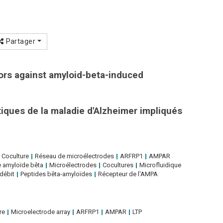
Partager
tors against amyloid-beta-induced
iques de la maladie d'Alzheimer impliqués
Coculture
Réseau de microélectrodes
ARFRP1
AMPAR
e amyloïde bêta
Microélectrodes
Cocultures
Microfluidique
 débit
Peptides bêta-amyloïdes
Récepteur de l'AMPA
re
Microelectrode array
ARFRP1
AMPAR
LTP