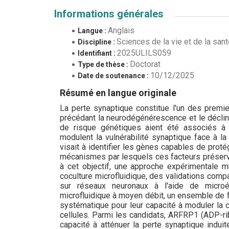
Informations générales
Anglais
Langue :
Sciences de la vie et de la san
Discipline :
2025ULILS059
Identifiant :
Doctorat
Type de thèse :
10/12/2025
Date de soutenance :
Résumé en langue originale
La perte synaptique constitue l'un des premie
précédant la neurodégénérescence et le déclin
de risque génétiques aient été associés à
modulent la vulnérabilité synaptique face à l
visait à identifier les gènes capables de proté
mécanismes par lesquels ces facteurs préserve
à cet objectif, une approche expérimentale m
coculture microfluidique, des validations com
sur réseaux neuronaux à l'aide de microé
microfluidique à moyen débit, un ensemble de 
systématique pour leur capacité à moduler la 
cellules. Parmi les candidats, ARFRP1 (ADP-rib
capacité à atténuer la perte synaptique induit