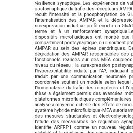
résilience synaptique. Les expériences de v
postsynaptique du trafic des récepteurs AMPA 
réduit l'intensité et la phosphorylation de G
l'internalisation des AMPAR et la dépress
surexpression induit un profil enrichi en Glu
terme et à un renforcement synaptique.Le
dispositifs microfluidiques ont montré que 
compartiment postsynaptique, où il soutient po
AMPAR au sein des épines dendritiques. De ce
dégradation des AMPAR responsables des pr
fonctionnels réalisés sur des MEA couplées 
niveau du réseau : la surexpression postsyna
l'hyperexcitabilité induite par l’A?, indiqua
traduit par une communication neuronale pré
coordonnée soutient un modèle selon lequel 
l'homéostasie du trafic des récepteurs et l'é
thèse a également permis des avancées mét
plateformes microfluidiques complémentaires : 
analyse à moyenne échelle des effets de modul
système hybride microfluidique-MEA autorisan
des mesures structurales et électrophysiolog
l'étude des mécanismes de régulation synap
identifie ARFRP1 comme un nouveau régulat
stabilité et la résilience des synapses face a