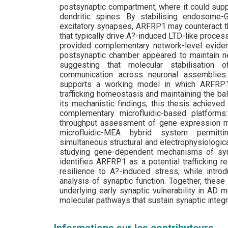
postsynaptic compartment, where it could supp
dendritic spines. By stabilising endosome-Gol
excitatory synapses, ARFRP1 may counteract t
that typically drive A?-induced LTD-like proce
provided complementary network-level evide
postsynaptic chamber appeared to maintain net
suggesting that molecular stabilisation o
communication across neuronal assemblies. 
supports a working model in which ARFRP1 
trafficking homeostasis and maintaining the b
its mechanistic findings, this thesis achieve
complementary microfluidic-based platforms
throughput assessment of gene expression mod
microfluidic-MEA hybrid system permitti
simultaneous structural and electrophysiologic
studying gene-dependent mechanisms of syna
identifies ARFRP1 as a potential trafficking 
resilience to A?-induced stress, while intro
analysis of synaptic function. Together, thes
underlying early synaptic vulnerability in AD
molecular pathways that sustain synaptic integri
Informations sur les contributeurs