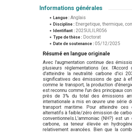
Informations générales
Anglais
Langue :
Energetique, thermique, co
Discipline :
2025ULILR056
Identifiant :
Doctorat
Type de thèse :
05/12/2025
Date de soutenance :
Résumé en langue originale
Avec l'augmentation continue des émissio
plusieurs réglementations (ex. l'Accord
d'atteindre la neutralité carbone d'ici 
significatives des émissions de gaz à e
comme le transport, la production d'énergie
est reconnu comme l'un des principaux con
près de 3% du total des émissions anth
internationale a mis en œuvre une série de
transport maritime. Pour atteindre ces 
alternatifs à faible/zéro émission de carb
conventionnels.L'ammoniac (NH?) est un 
carbone, sa teneur élevée en hydrogèn
relativement avancées. Bien que la com