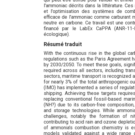
l'ammoniac décrits dans la littérature. Ce
et l'optimisation des systèmes de combu
efficace de l'ammoniac comme carburant mar
neutre en carbone. Ce travail est une con
financé par le LabEx CaPPA (ANR-11-L
écologique).
Résumé traduit
With the continuous rise in the global c
regulations such as the Paris Agreement h
by 2030/2050. To meet these goals, signi
required across all sectors, including tra
sectors, maritime transport is recognized 
for nearly 3% of the total anthropogenic ou
(IMO) has implemented a series of regulati
shipping. Achieving these targets require
replacing conventional fossil-based mar
(NH?) due to its carbon-free composition,
and storage technologies. While ammoni
challenges, notably the formation of ni
contributing to acid rain and ozone deplet
of ammonia's combustion chemistry is es
models validated against a wide range o