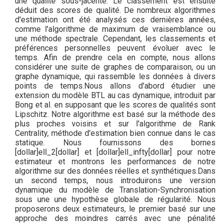
une qualité sous-jacente. Le classement est ensuite
déduit des scores de qualité. De nombreux algorithmes
d'estimation ont été analysés ces dernières années,
comme l'algorithme de maximum de vraisemblance ou
une méthode spectrale. Cependant, les classements et
préférences personnelles peuvent évoluer avec le
temps. Afin de prendre cela en compte, nous allons
considérer une suite de graphes de comparaison, ou un
graphe dynamique, qui rassemble les données à divers
points de temps.Nous allons d'abord étudier une
extension du modèle BTL au cas dynamique, introduit par
Bong et al. en supposant que les scores de qualités sont
Lipschitz. Notre algorithme est basé sur la méthode des
plus proches voisins et sur l'algorithme de Rank
Centrality, méthode d'estimation bien connue dans le cas
statique. Nous fournissons des bornes
[dollar]ell_2[dollar] et [dollar]ell_infty[dollar] pour notre
estimateur et montrons les performances de notre
algorithme sur des données réelles et synthétiques.Dans
un second temps, nous introduirons une version
dynamique du modèle de Translation-Synchronisation
sous une une hypothèse globale de régularité. Nous
proposerons deux estimateurs, le premier basé sur une
approche des moindres carrés avec une pénalité