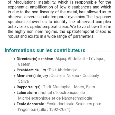
of Modulational instability, which is responsible for the
exponential amplification of low disturbances and which
is due to the non-linearity of the metal, has allowed us to
observe several spatiotemporal dynamics.The Lyapunov
spectrum allowed us to identify the observed complex
behavior as spatiotemporal chaos.We have shown that in
the highly nonlinear regime, the spatiotemporal chaos is
robust and exists in a wide range of parameters.
Informations sur les contributeurs
Akjouj, Abdellatif
-
Lévêque,
Directeur(s) de thèse :
Gaëtan
Taki, Abdelmajid
Président de jury :
Ouchani, Noama
-
Coulibaly,
Membre(s) de jury :
Saliya
Tlidi, Mustapha
-
Maes, Bjorn
Rapporteur(s) :
Institut d'Electronique, de
Laboratoire :
Microélectronique et de Nanotechnologie
École doctorale Sciences pour
École doctorale :
l'ingénieur (Lille ; 1992-2021)