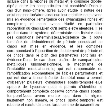
incluse dans la réponse du métal et le couplage dipôle-
dipôle entre les nanoparticules est considérée.Dans le
cas d'un nano-dimère, après avoir étudié la nature des
solutions non linéaires ainsi que leur stabilité, nous avons
mis en évidence l'émergence des dynamiques riches et
complexes, et nous avons étudié en particulier
l'apparition du chaos.Bien qu'il semble être aléatoire, il se
produit dans un système déterministe non linéaire dans
des conditions déterministes.L'existence de la route
familière de dédoublement de période conduisant au
chaos est mise en évidence, et les domaines
correspondant à l'apparition de doublement de période et
de chaos dans le plan des paramètres sont mis en
évidence.Dans le cas d'une chaîne de nanoparticules
métalliques unidimensionnelle, le mécanisme de
l'instabilité modulationnelle, qui est responsable de
l'amplification exponentielle de faibles perturbations et
qui est due à la non-linéarité du métal, nous a permet
d'observer plusieurs dynamiques spatio-temporelle.Le
spectre de Lyapunov nous a permis d'identifier le
comportement complexe observé comme chaos spatio-
temporel.Nous avons montré que dans le régime
hautement non linéaire, le chaos spatio-temporel est
robuste et existe dans une large gamme de paramètres.