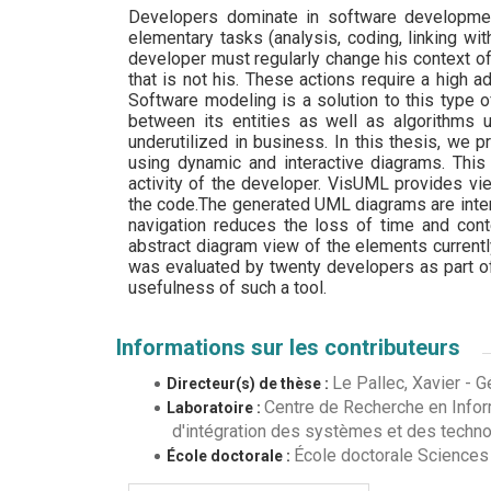
Developers dominate in software developmen
elementary tasks (analysis, coding, linking with
developer must regularly change his context of
that is not his. These actions require a high a
Software modeling is a solution to this type o
between its entities as well as algorithms 
underutilized in business. In this thesis, we
using dynamic and interactive diagrams. Thi
activity of the developer. VisUML provides v
the code.The generated UML diagrams are intera
navigation reduces the loss of time and cont
abstract diagram view of the elements currentl
was evaluated by twenty developers as part of 
usefulness of such a tool.
Informations sur les contributeurs
Le Pallec, Xavier
-
G
Directeur(s) de thèse :
Centre de Recherche en Inform
Laboratoire :
d'intégration des systèmes et des technolo
École doctorale Sciences p
École doctorale :