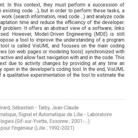
t. In this context, they must perform a succession of
 existing code ...), but in order to perform these tasks, a
 work (search information, read code ...) and analyze code
daptation time and reduce the efficiency of the developer.
f problem. It offers an abstract view of a software, links
used. However, Model-Driven Engineering (MDE) is still
 propose a tool to improve the understanding of a program
s tool is called VisUML and focuses on the main coding
iews (on web pages or modeling tools) synchronized with
ctive and allow fast navigation with and in the code. This
ext due to activity changes by providing at any time an
y open in the developer’s coding tool. In the end, VisUML
a qualitative experimentation of the tool to estimate the
érard, Sébastien
-
Tarby, Jean-Claude
atique, Signal et Automatique de Lille
-
Laboratoire
gies (Gif-sur-Yvette, Essonne ; 2001-....)
our l'ingénieur (Lille ; 1992-2021)