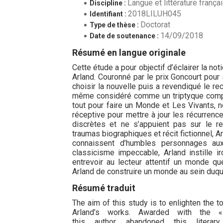
Langue et littérature frança
Discipline :
2018LILUH045
Identifiant :
Doctorat
Type de thèse :
14/09/2018
Date de soutenance :
Résumé en langue originale
Cette étude a pour objectif d’éclairer la n
Arland. Couronné par le prix Goncourt pour
choisir la nouvelle puis a revendiqué le re
même considéré comme un triptyque composa
tout pour faire un Monde et Les Vivants, 
réceptive pour mettre à jour les récurrenc
discrètes et ne s’appuient pas sur le ret
traumas biographiques et récit fictionnel, Ar
connaissent d’humbles personnages au
classicisme impeccable, Arland instille i
entrevoir au lecteur attentif un monde q
Arland de construire un monde au sein duqu
Résumé traduit
The aim of this study is to enlighten th
Arland’s works. Awarded with the 
this author abandoned this liter