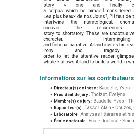
story » one and finally cla
a corpus which he himself considered 
Les plus beaux de nos Jours?, ?Il faut 
intertwine the narratological, on
uncover the recurrence
story to shortstory. These are unobtrusiv
character. Intermin
and fictional narrative, Arland invites his r
irony and tragedy w
order to let the attentive reader glimps
whole » allows Arland to build a world in w
Informations sur les contributeurs
Baudelle, Yves
Directeur(s) de thèse :
Thoizet, Évelyne
Président de jury :
Baudelle, Yves
-
Th
Membre(s) de jury :
Tassel, Alain
-
Douzou, 
Rapporteur(s) :
Analyses littéraires et his
Laboratoire :
École doctorale Scienc
École doctorale :