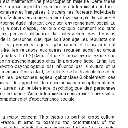
est maintenant une préoccupation majeure. Cette thèse
 Elle a pour objectif d‘examiner les déterminants du bien-
aises et françaises à travers les facteurs individuels
, les facteurs environnementaux (par exemple, la culture et
personne âgée interagit avec son environnement social. La
02) a servi d‘appui, car elle explique comment les buts
aux peuvent influencer la satisfaction des besoins
de la personne, quel que soit son âge.Les résultats ont
ez les personnes âgées gabonaises et françaises est
ité, les relations aux autres (soutien social et amour
 (études 1 et 2).Dans l‘étude 3, nous avons validé une
soins psychologiques chez la personne âgée. Enfin, les
n-être psychologique est influencé par la culture et la
entaux. Pour autant, les effets de l‘individualisme et du
chez les personnes âgées gabonaises.Globalement, ces
rieurs. Ils apportent des connaissances supplémentaires
ux autres sur le bien-être psychologique des personnes
de la théorie d‘autodétermination concernant l‘universalité
ompétence et d‘appartenance sociale.
a major concern. This thesis is part of cross-cultural
 France. It aims to examine the determinants of the
ch older people through individual factors (for example,