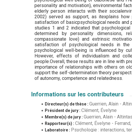
personality and motivation), environmental fact
elderly person interacts with their socialenv
2002) served as support, as itexplains how 
satisfaction of basicpsychological needs and p
studies 1 and 2 indicated that psychologica
determined by personality dimensions, rel
compassionate love) and extrinsic motivati
satisfaction of psychological needs in the e
psychological well-being is influenced by cul
However, effects of individualism and col
people.Overall, these results are in line with p
importance of relationships with others on ol
support the self-determination theory perspect
of autonomy, competence and relatedness.
Informations sur les contributeurs
Guerrien, Alain
-
Alti
Directeur(s) de thèse :
Clément, Évelyne
Président de jury :
Guerrien, Alain
-
Altinta
Membre(s) de jury :
Clément, Évelyne
-
Ferrand,
Rapporteur(s) :
Psychologie : interactions, te
Laboratoire :