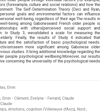
ors (forexample, culture and social relations) and how the
ironment. The Self-Determination Theory (Deci and Ryan,
personal goals and environmental factors can influence
ersonal well-being, regardless of their age.The results in
l well-being among Gaboneseand French older people is
ationships with others(perceived social support and
on. In Study 3, wevalidated a scale for measuring the
lderly. Finally, the results of Study 4 indicated that
ture and the satisfaction of basic psychological needs.
lectivismseem more significant among Gabonese older
revious studies. It bring additional knowledge regarding the
der people psychological wellbeing.Moreover, our results
ive concerning the universality of the psychological needs
ntas, Emin
s, Emin
-
Clément, Évelyne
-
Ferrand, Claude
 Claude
mps, émotions, cognition (Villeneuve d'Ascq, Nord ;