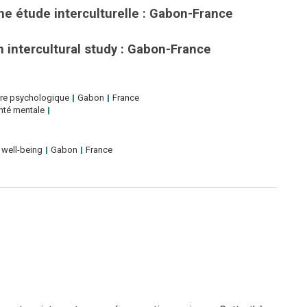
ne étude interculturelle : Gabon-France
n intercultural study : Gabon-France
tre psychologique
Gabon
France
nté mentale
 well-being
Gabon
France