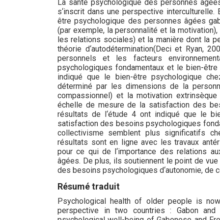
La santé psychologique des personnes âgées 
s‘inscrit dans une perspective interculturelle.
être psychologique des personnes âgées gabon
(par exemple, la personnalité et la motivation)
les relations sociales) et la manière dont la 
théorie d‘autodétermination(Deci et Ryan, 20
personnels et les facteurs environnement
psychologiques fondamentaux et le bien-être 
indiqué que le bien-être psychologique ch
déterminé par les dimensions de la personnal
compassionnel) et la motivation extrinsèque
échelle de mesure de la satisfaction des be
résultats de l‘étude 4 ont indiqué que le bie
satisfaction des besoins psychologiques fondam
collectivisme semblent plus significatifs 
résultats sont en ligne avec les travaux anté
pour ce qui de l‘importance des relations a
âgées. De plus, ils soutiennent le point de vue 
des besoins psychologiques d‘autonomie, de c
Résumé traduit
Psychological health of older people is now 
perspective in two countries : Gabon and
psychological well-being of Gabonese and Fren