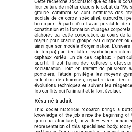
Cette recherche sociohistorique éclaire la co
leur culture de métier depuis le début du 19e 
groupe, comment se sont instituées des rites
sociale de ce corps spécialisé, aujourd’hui p
héroïques. À partir d’un travail préalable de 
constitution et la formation d’usages corporels,
élaborés par cette corporation, au cours de l
majeur pour chaque groupe est d’imposer ou 
ainsi que son modèle d’organisation. L’univers 
du temps) par des luttes symboliques intern
capitaux variés. Un de ces capitaux - particul
sportif. Il est l’enjeu des cultures professi
socialisation. Tout en traitant de plusieurs 
pompiers, l’étude privilégie les moyens gymn
sélection des hommes, répartis dans des cor
évolutions techniques et suivent les réagencem
les conflits qui l’animent et la font évoluer.
Résumé traduit
This social historical research brings a bett
knowledge of the job since the beginning of 
group is structured, how they were consider
representation of this specialised body, today i
and heroic. From a prior work of a social image