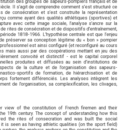
nstitution des groupes de sapeurs-pompiers français et de
siècle. Il s’agit de comprendre comment s’est structuré ce
 de consécration et s’est construite la représentation
erçu comme ayant des qualités athlétiques (sportives) et
rupture avec cette image sociale, l’analyse s’ancre sur la
 de rites de consécration et de dispositifs d’entraînement,
a période 1818-1966. L’hypothèse centrale est que l’enjeu
de préserver sa conception légitime du « bon » pompier
professionnel est ainsi configuré (et reconfiguré au cours
es mais aussi par des coopérations mettant en jeu des
ièrement convoité et distinctif - est le capital corporel
onnelles produites et diffusées au sein d’institutions de
aspects de la culture et de l’organisation des sapeurs-
astico-sportifs de formation, de hiérarchisation et de
ps fortement différenciés. Les analyses intègrent les
ent de l’organisation, sa complexification, les clivages,
er view of the constitution of French firemen and their
the 19th century. The concept of understanding how this
ed the rites of consecration and was built the social
t is seen as having athletic qualities (on the sport field)
 rupture, the analysis anchors on the constitution and the